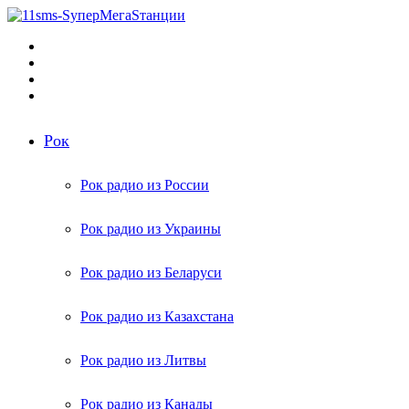
Меню
Поиск
радиостанций
Switch
skin
Войти
Рок
Рок радио из России
Рок радио из Украины
Рок радио из Беларуси
Рок радио из Казахстана
Рок радио из Литвы
Рок радио из Канады