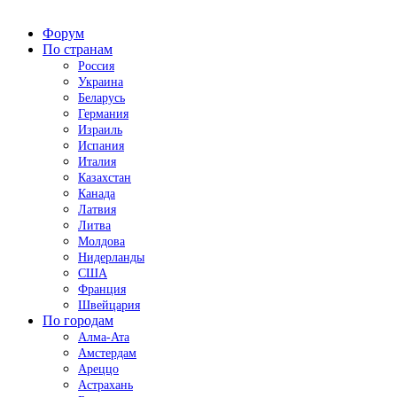
Форум
По странам
Россия
Украина
Беларусь
Германия
Израиль
Испания
Италия
Казахстан
Канада
Латвия
Литва
Молдова
Нидерланды
США
Франция
Швейцария
По городам
Алма-Ата
Амстердам
Ареццо
Астрахань