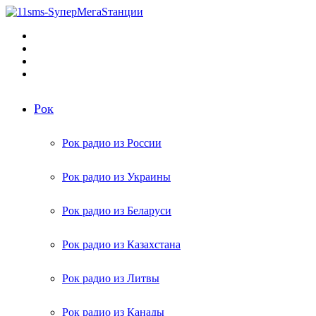
Меню
Поиск
радиостанций
Switch
skin
Войти
Рок
Рок радио из России
Рок радио из Украины
Рок радио из Беларуси
Рок радио из Казахстана
Рок радио из Литвы
Рок радио из Канады