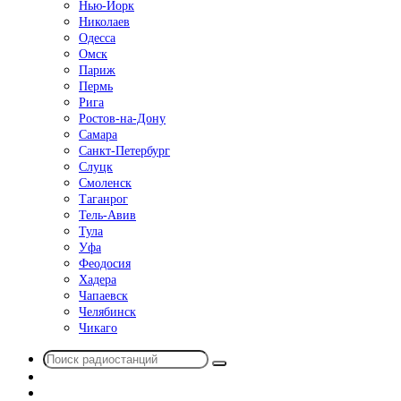
Нью-Йорк
Николаев
Одесса
Омск
Париж
Пермь
Рига
Ростов-на-Дону
Самара
Санкт-Петербург
Слуцк
Смоленск
Таганрог
Тель-Авив
Тула
Уфа
Феодосия
Хадера
Чапаевск
Челябинск
Чикаго
Поиск
Switch
радиостанций
skin
Sidebar