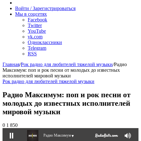
Случайное
радио
Войти / Зарегистрироваться
Мы в соцсетях
Facebook
Twitter
YouTube
vk.com
Одноклассники
Telegram
RSS
Главная
/
Рок радио для любителей тяжелой музыки
/
Радио
Максимум: поп и рок песни от молодых до известных
исполнителей мировой музыки
Рок радио для любителей тяжелой музыки
Радио Максимум: поп и рок песни от
молодых до известных исполнителей
мировой музыки
0
1 850
Радио Максимум
▼