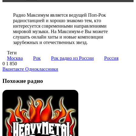
Радио Максимум является ведущей Поп-Рок
радиостанцией и хорошо знакомо тем, кто
интересуется современными направлениями
мировой музыки. На Максимум-е Вы можете
слушать онлайн хиты и новые композиции
зарубежных и отечественных звезд.
Теги
Москва
Рок
Рок радио из России
Россия
0
1 850
Skype
Messenger
Messenger
WhatsApp
Telegram
Viber
Line
Поделиться
Печатать
Вконтакте
Одноклассники
через
электронную
Похожие радио
почту