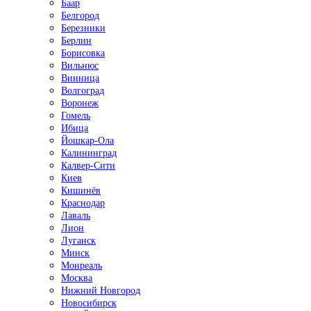
Баар
Белгород
Березники
Берлин
Борисовка
Вильнюс
Винница
Волгоград
Воронеж
Гомель
Ибица
Йошкар-Ола
Калининград
Калвер-Сити
Киев
Кишинёв
Краснодар
Лаваль
Лион
Луганск
Минск
Монреаль
Москва
Нижний Новгород
Новосибирск