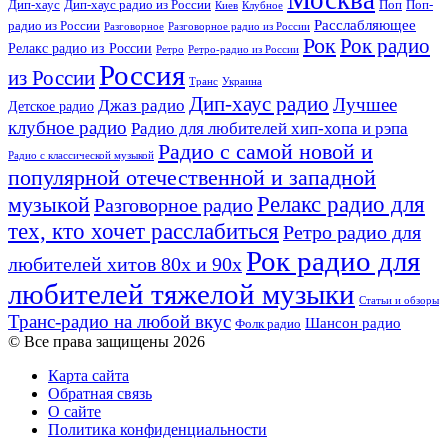
Дип-хаус
Дип-хаус радио из России
Поп
Поп-
Киев
Клубное
жанре
Расслабляющее
радио из России
Разговорное
Разговорное радио из России
эмбиент-
Рок
Рок радио
Релакс радио из России
Ретро
Ретро-радио из России
чилл
Россия
вне
из России
Украина
Транс
загадочного
Дип-хаус радио
Лучшее
Джаз радио
Детское радио
нью-
эйджа
клубное радио
Радио для любителей хип-хопа и рэпа
Радио с самой новой и
Радио с классической музыкой
популярной отечественной и западной
Релакс радио для
музыкой
Разговорное радио
тех, кто хочет расслабиться
Ретро радио для
Рок радио для
любителей хитов 80х и 90х
любителей тяжелой музыки
Статьи и обзоры
Транс-радио на любой вкус
Шансон радио
Фолк радио
© Все права защищены 2026
Карта сайта
Обратная связь
О сайте
Политика конфиденциальности