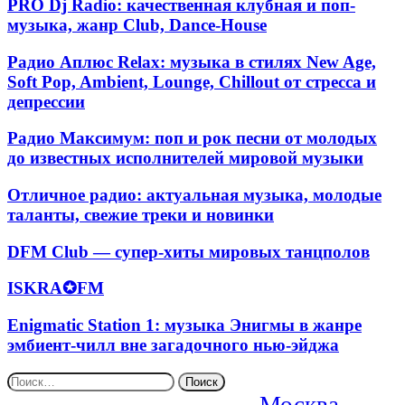
PRO
PRO Dj Radio: качественная клубная и поп-
metall,
и
Dj
музыка, жанр Club, Dance-House
hard,
трип-
Radio:
heavy,
хопом
качественная
Радио
инструментал,
Радио Аплюс Relax: музыка в стилях New Age,
клубная
Аплюс
blues
Soft Pop, Ambient, Lounge, Chillout от стресса и
и
Relax:
и
депрессии
поп-
музыка
grunge
музыка,
в
жанр
Радио
Радио Максимум: поп и рок песни от молодых
стилях
Club,
Максимум:
до известных исполнителей мировой музыки
New
Dance-
поп
Age,
House
и
Soft
Отличное
Отличное радио: актуальная музыка, молодые
рок
Pop,
радио:
таланты, свежие треки и новинки
песни
Ambient,
актуальная
от
Lounge,
музыка,
DFM
молодых
DFM Club — супер-хиты мировых танцполов
Chillout
молодые
Club
до
от
таланты,
—
известных
ISKRA✪FM
ISKRA✪FM
стресса
свежие
супер-
исполнителей
и
треки
хиты
мировой
депрессии
и
Enigmatic
Enigmatic Station 1: музыка Энигмы в жанре
мировых
музыки
новинки
Station
эмбиент-чилл вне загадочного нью-эйджа
танцполов
1:
музыка
Найти:
Энигмы
Москва
в