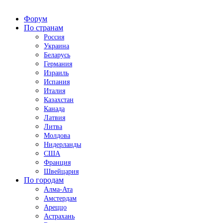
Форум
По странам
Россия
Украина
Беларусь
Германия
Израиль
Испания
Италия
Казахстан
Канада
Латвия
Литва
Молдова
Нидерланды
США
Франция
Швейцария
По городам
Алма-Ата
Амстердам
Ареццо
Астрахань