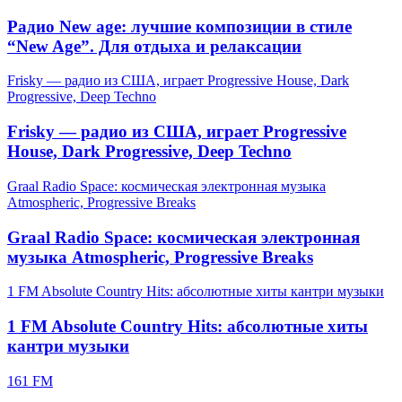
Радио New age: лучшие композиции в стиле
“New Age”. Для отдыха и релаксации
Frisky — радио из США, играет Progressive House, Dark
Progressive, Deep Techno
Frisky — радио из США, играет Progressive
House, Dark Progressive, Deep Techno
Graal Radio Space: космическая электронная музыка
Atmospheric, Progressive Breaks
Graal Radio Space: космическая электронная
музыка Atmospheric, Progressive Breaks
1 FM Absolute Country Hits: абсолютные хиты кантри музыки
1 FM Absolute Country Hits: абсолютные хиты
кантри музыки
161 FM