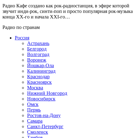
Радио Кафе создано как рок-радиостанция, в эфире которой
звучит инди-рок, синти-поп и просто популярная рок-музыка
конца XX-го и начала XXI-го…
Радио по странам
Россия
Астрахань
Белгород
Волгоград
Воронеж
Йошкар-Ола
Калининград
Краснодар
Красноярск
Москва
Нижний Новгород
Новосибирск
Омск
Пермь
Ростов-на-Дону
Самара
Санкт-Петербург
Смоленск
Тамбов