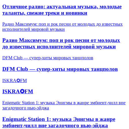
Отличное радио: актуальная музыка, молодые
таланты, свежие треки и новинки
Радио Максимум: поп и рок песни от молодых до известных
исполнителей мировой музыки
Радио Максимум: поп и рок песни от молодых
до известных исполнителей мировой музыки
DFM Club — супер-хиты мировых танцполов
DFM Club — супер-хиты мировых танцполов
ISKRA✪FM
ISKRA✪FM
Enigmatic Station 1: музыка Энигмы в жанре эмбиент-чилл вне
загадочного нью-эйджа
Enigmatic Station 1: музыка Энигмы в жанре
эмбиент-чилл вне загадочного нью-эйджа