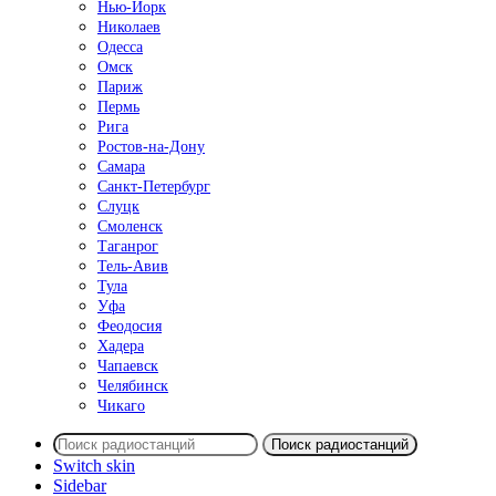
Нью-Йорк
Николаев
Одесса
Омск
Париж
Пермь
Рига
Ростов-на-Дону
Самара
Санкт-Петербург
Слуцк
Смоленск
Таганрог
Тель-Авив
Тула
Уфа
Феодосия
Хадера
Чапаевск
Челябинск
Чикаго
Поиск радиостанций
Switch skin
Sidebar