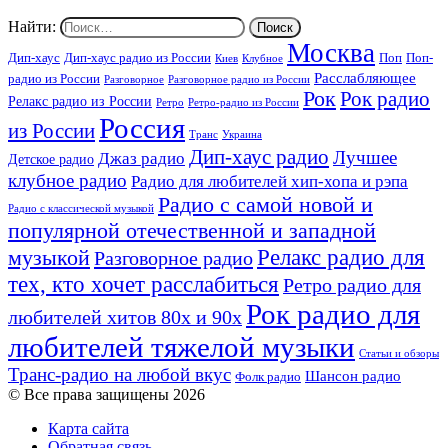
Найти:
Москва
Дип-хаус
Дип-хаус радио из России
Поп
Поп-
Киев
Клубное
Расслабляющее
радио из России
Разговорное
Разговорное радио из России
Рок
Рок радио
Релакс радио из России
Ретро
Ретро-радио из России
Россия
из России
Украина
Транс
Дип-хаус радио
Лучшее
Джаз радио
Детское радио
клубное радио
Радио для любителей хип-хопа и рэпа
Радио с самой новой и
Радио с классической музыкой
популярной отечественной и западной
Релакс радио для
музыкой
Разговорное радио
тех, кто хочет расслабиться
Ретро радио для
Рок радио для
любителей хитов 80х и 90х
любителей тяжелой музыки
Статьи и обзоры
Транс-радио на любой вкус
Шансон радио
Фолк радио
© Все права защищены 2026
Карта сайта
Обратная связь