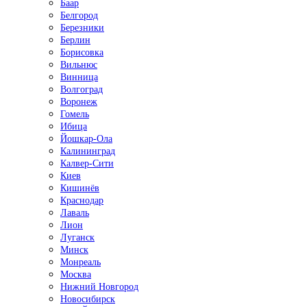
Баар
Белгород
Березники
Берлин
Борисовка
Вильнюс
Винница
Волгоград
Воронеж
Гомель
Ибица
Йошкар-Ола
Калининград
Калвер-Сити
Киев
Кишинёв
Краснодар
Лаваль
Лион
Луганск
Минск
Монреаль
Москва
Нижний Новгород
Новосибирск