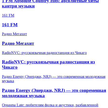
1 FM Absolute Country Hits: абсолютные хиты
кантри музыки
161 FM
161 FM
Радио Мегахит
Радио Мегахит
RadioNVC: русскоязычная радиостанция из Чикаго
RadioNVC: русскоязычная радиостанция из
Чикаго
Радио Energy (Энерджи, NRJ) — это современная молодежная
музыка
Радио Energy (Энерджи, NRJ) — это современная
молодежная музыка
Orgasma Late: любителям фолка и акустики, разбавленной