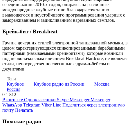
середине-конце 2010-х годов, опираясь на различные
международные клубные стили благодаря сочетанию
выдающегося и неустойчивого программирования ударных с
замораживанием и зацикливанием нарезанных сэмплов.
Брейк-бит / Breakbeat
Группа дочерних стилей электронной танцевальной музыки, в
целом характеризующихся синкопированными барабанными
паттернами (называемыми брейкбитами), которые возникли
под первоначальным влиянием Breakbeat Hardcore, не включая
стили, непосредственно связанные с драм-н-бейсом и
джунглями.
Теги
Клубное
Клубное радио из России
Москва
Россия
0
1 812
Вконтакте
Одноклассники
Skype
Messenger
Messenger
WhatsApp
Telegram
Viber
Line
Поделиться через электронную
почту
Печатать
Похожие радио