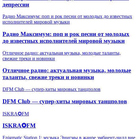
депрессии
Радио Максимум: поп и рок песни от молодых до известных
исполнителей мировой музыки
Радио Максимум: поп и рок песни от молодых
до известных исполнителей мировой музыки
Отличное радио: актуальная музыка, молодые таланты,
свежие треки и новинки
Отличное радио: актуальная музыка, молодые
таланты, свежие треки и новинки
DFM Club — супер-хиты мировых танцполов
DFM Club — супер-хиты мировых танцполов
ISKRA✪FM
ISKRA✪FM
Enigmatic Station 1: музыка Энигмы в жанре эмбиент-чилл вне