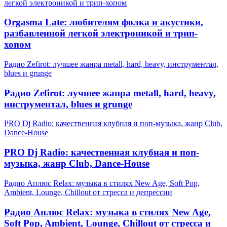
легкой электроникой и трип-хопом
Orgasma Late: любителям фолка и акустики,
разбавленной легкой электроникой и трип-
хопом
Радио Zefirot: лучшее жанра metall, hard, heavy, инструментал,
blues и grunge
Радио Zefirot: лучшее жанра metall, hard, heavy,
инструментал, blues и grunge
PRO Dj Radio: качественная клубная и поп-музыка, жанр Club,
Dance-House
PRO Dj Radio: качественная клубная и поп-
музыка, жанр Club, Dance-House
Радио Аплюс Relax: музыка в стилях New Age, Soft Pop,
Ambient, Lounge, Chillout от стресса и депрессии
Радио Аплюс Relax: музыка в стилях New Age,
Soft Pop, Ambient, Lounge, Chillout от стресса и