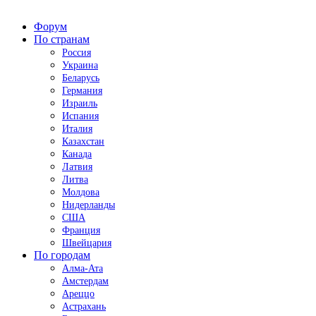
Форум
По странам
Россия
Украина
Беларусь
Германия
Израиль
Испания
Италия
Казахстан
Канада
Латвия
Литва
Молдова
Нидерланды
США
Франция
Швейцария
По городам
Алма-Ата
Амстердам
Ареццо
Астрахань