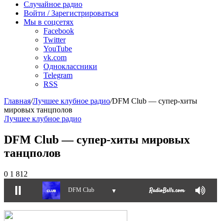
Случайное радио
Войти / Зарегистрироваться
Мы в соцсетях
Facebook
Twitter
YouTube
vk.com
Одноклассники
Telegram
RSS
Главная
/
Лучшее клубное радио
/
DFM Club — супер-хиты
мировых танцполов
Лучшее клубное радио
DFM Club — супер-хиты мировых
танцполов
0
1 812
DFM Club
▼