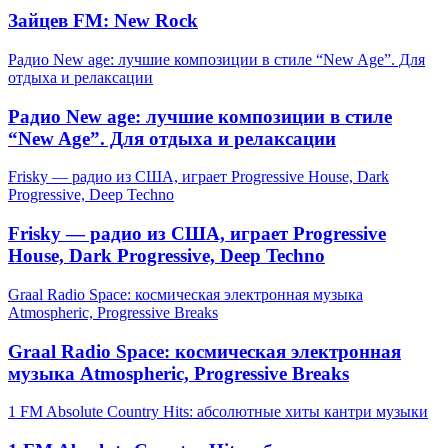
Зайцев FM: New Rock
Радио New age: лучшие композиции в стиле “New Age”. Для
отдыха и релаксации
Радио New age: лучшие композиции в стиле
“New Age”. Для отдыха и релаксации
Frisky — радио из США, играет Progressive House, Dark
Progressive, Deep Techno
Frisky — радио из США, играет Progressive
House, Dark Progressive, Deep Techno
Graal Radio Space: космическая электронная музыка
Atmospheric, Progressive Breaks
Graal Radio Space: космическая электронная
музыка Atmospheric, Progressive Breaks
1 FM Absolute Country Hits: абсолютные хиты кантри музыки