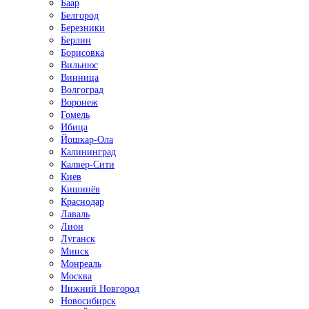
Баар
Белгород
Березники
Берлин
Борисовка
Вильнюс
Винница
Волгоград
Воронеж
Гомель
Ибица
Йошкар-Ола
Калининград
Калвер-Сити
Киев
Кишинёв
Краснодар
Лаваль
Лион
Луганск
Минск
Монреаль
Москва
Нижний Новгород
Новосибирск