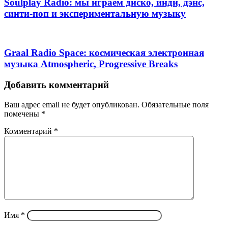
Soulplay Radio: мы играем диско, инди, дэнс,
синти-поп и экспериментальную музыку
Graal Radio Space: космическая электронная
музыка Atmospheric, Progressive Breaks
Добавить комментарий
Ваш адрес email не будет опубликован.
Обязательные поля
помечены
*
Комментарий
*
Имя
*