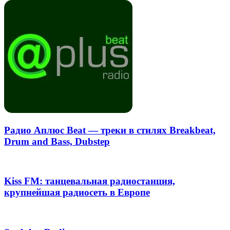
Радио Аплюс Beat — треки в стилях Breakbeat,
Drum and Bass, Dubstep
Kiss FM: танцевальная радиостанция,
крупнейшая радиосеть в Европе