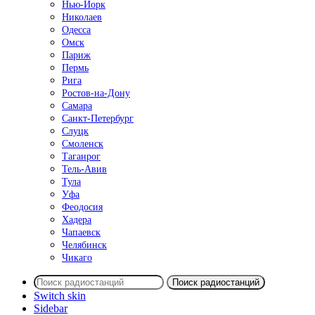
Нью-Йорк
Николаев
Одесса
Омск
Париж
Пермь
Рига
Ростов-на-Дону
Самара
Санкт-Петербург
Слуцк
Смоленск
Таганрог
Тель-Авив
Тула
Уфа
Феодосия
Хадера
Чапаевск
Челябинск
Чикаго
Поиск радиостанций
Switch skin
Sidebar