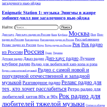
загадочного нью-эйджа
Enigmatic Station 1: музыка Энигмы в жанре
эмбиент-чилл вне загадочного нью-эйджа
Найти:
Москва
Дип-хаус
Дип-хаус радио из России
Поп
Поп-
Киев
Клубное
Расслабляющее
радио из России
Разговорное
Разговорное радио из России
Рок
Рок радио
Релакс радио из России
Ретро
Ретро-радио из России
Россия
из России
Украина
Транс
Дип-хаус радио
Лучшее
Джаз радио
Детское радио
клубное радио
Радио для любителей хип-хопа и рэпа
Радио с самой новой и
Радио с классической музыкой
популярной отечественной и западной
Релакс радио для
музыкой
Разговорное радио
тех, кто хочет расслабиться
Ретро радио для
Рок радио для
любителей хитов 80х и 90х
любителей тяжелой музыки
Статьи и обзоры