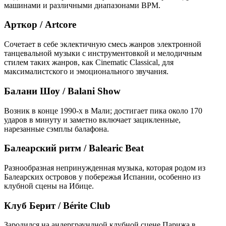
машинами и различными диапазонами BPM.
Арткор / Artcore
Сочетает в себе эклектичную смесь жанров электронной
танцевальной музыки с инструментовкой и мелодичным
стилем таких жанров, как Cinematic Classical, для
максималистского и эмоционального звучания.
Балани Шоу / Balani Show
Возник в конце 1990-х в Мали; достигает пика около 170
ударов в минуту и ​​заметно включает зацикленные,
нарезанные сэмплы балафона.
Балеарский ритм / Balearic Beat
Разнообразная непринужденная музыка, которая родом из
Балеарских островов у побережья Испании, особенно из
клубной сцены на Ибице.
Клуб Берит / Bérite Club
Зародился на андерграундной клубной сцене Парижа в