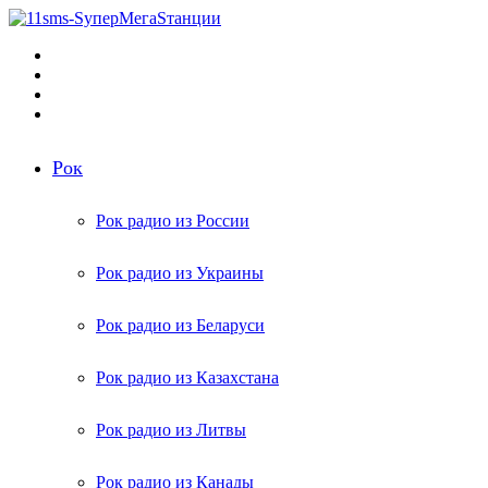
Меню
Поиск
радиостанций
Switch
skin
Войти
Рок
Рок радио из России
Рок радио из Украины
Рок радио из Беларуси
Рок радио из Казахстана
Рок радио из Литвы
Рок радио из Канады