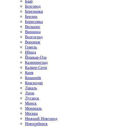
Баар
Белгород
Березники
Берлин
Борисовка
Вильнюс
Винница
Волгоград
Воронеж
Гомель
Ибица
Йошкар-Ола
Калининград
Калвер-Сити
Киев
Кишинёв
Краснодар
Лаваль
Лион
Луганск
Минск
Монреаль
Москва
Нижний Новгород
Новосибирск