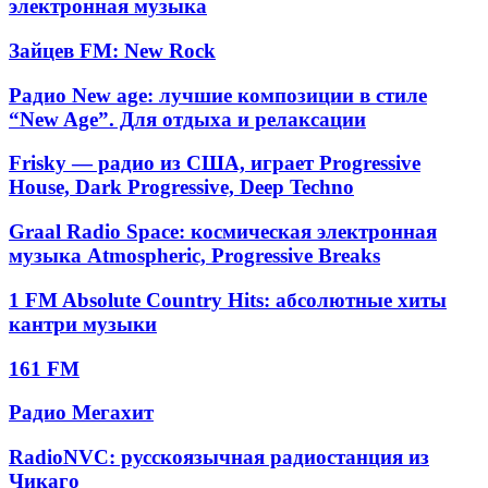
электронная музыка
интервью,
89.5
новостями
FM
и
Зайцев
Зайцев FM: New Rock
—
литературными
FM:
танцевально-
аудиокнигами
New
Радио
Радио New age: лучшие композиции в стиле
электронная
Rock
New
музыка
“New Age”. Для отдыха и релаксации
age:
лучшие
Frisky
Frisky — радио из США, играет Progressive
композиции
—
House, Dark Progressive, Deep Techno
в
радио
стиле
из
Graal
“New
Graal Radio Space: космическая электронная
США,
Radio
Age”.
музыка Atmospheric, Progressive Breaks
играет
Space:
Для
Progressive
космическая
отдыха
1
House,
1 FM Absolute Country Hits: абсолютные хиты
электронная
и
FM
Dark
кантри музыки
музыка
релаксации
Absolute
Progressive,
Atmospheric,
Country
Deep
161
Progressive
161 FM
Hits:
Techno
FM
Breaks
абсолютные
Радио
Радио Мегахит
хиты
Мегахит
кантри
музыки
RadioNVC:
RadioNVC: русскоязычная радиостанция из
русскоязычная
Чикаго