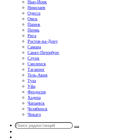
Нью-Йорк
Николаев
Одесса
Омск
Париж
Пермь
Рига
Ростов-на-Дону
Самара
Санкт-Петербург
Слуцк
Смоленск
Таганрог
Тель-Авив
Тула
Уфа
Феодосия
Хадера
Чапаевск
Челябинск
Чикаго
Поиск
Switch
радиостанций
skin
Sidebar