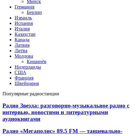
Минск
Германия
Берлин
Израиль
Испания
Италия
Казахстан
Канада
Латвия
Литва
Молдова
Кишинёв
Нидерланды
США
Франция
Швейцария
Популярные радиостанции
Радио
Радио Звезда: разговорно-музыкальное радио с
Звезда:
интервью, новостями и литературными
разговорно-
аудиокнигами
музыкальное
радио
Радио
Радио «Мегаполис» 89.5 FM — танцевально-
с
«Мегаполис»