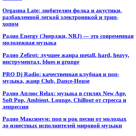
радиостанция
из
Orgasma
Orgasma Late: любителям фолка и акустики,
Чикаго
Late:
разбавленной легкой электроникой и трип-
любителям
хопом
фолка
и
Радио
Радио Energy (Энерджи, NRJ) — это современная
акустики,
Energy
молодежная музыка
разбавленной
(Энерджи,
легкой
NRJ)
электроникой
Радио
Радио Zefirot: лучшее жанра metall, hard, heavy,
—
и
Zefirot:
инструментал, blues и grunge
это
трип-
лучшее
современная
хопом
жанра
PRO
молодежная
PRO Dj Radio: качественная клубная и поп-
metall,
Dj
музыка
музыка, жанр Club, Dance-House
hard,
Radio:
heavy,
качественная
Радио
инструментал,
Радио Аплюс Relax: музыка в стилях New Age,
клубная
Аплюс
blues
Soft Pop, Ambient, Lounge, Chillout от стресса и
и
Relax:
и
депрессии
поп-
музыка
grunge
музыка,
в
жанр
Радио
Радио Максимум: поп и рок песни от молодых
стилях
Club,
Максимум:
до известных исполнителей мировой музыки
New
Dance-
поп
Age,
House
и