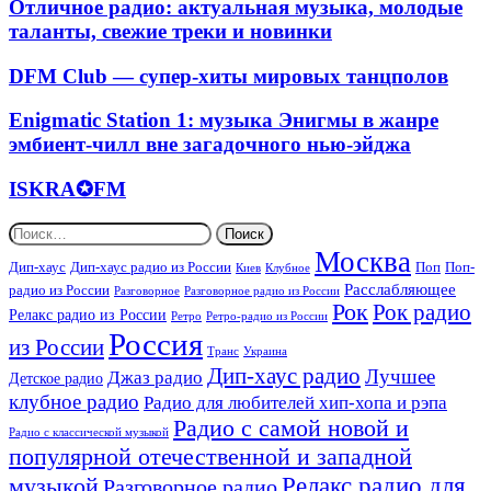
Soft
Отличное
Отличное радио: актуальная музыка, молодые
рок
Pop,
радио:
таланты, свежие треки и новинки
песни
Ambient,
актуальная
от
Lounge,
музыка,
DFM
молодых
DFM Club — супер-хиты мировых танцполов
Chillout
молодые
Club
до
от
таланты,
—
известных
Enigmatic
Enigmatic Station 1: музыка Энигмы в жанре
стресса
свежие
супер-
исполнителей
Station
и
треки
эмбиент-чилл вне загадочного нью-эйджа
хиты
мировой
1:
депрессии
и
мировых
музыки
музыка
новинки
ISKRA✪FM
ISKRA✪FM
танцполов
Энигмы
в
Найти:
жанре
Москва
эмбиент-
Дип-хаус
Дип-хаус радио из России
Поп
Поп-
Киев
Клубное
чилл
Расслабляющее
радио из России
Разговорное
Разговорное радио из России
вне
Рок
Рок радио
загадочного
Релакс радио из России
Ретро
Ретро-радио из России
нью-
Россия
из России
Украина
эйджа
Транс
Дип-хаус радио
Лучшее
Джаз радио
Детское радио
клубное радио
Радио для любителей хип-хопа и рэпа
Радио с самой новой и
Радио с классической музыкой
популярной отечественной и западной
Релакс радио для
музыкой
Разговорное радио