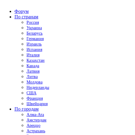
Форум
По странам
Россия
Украина
Беларусь
Германия
Израиль
Испания
Италия
Казахстан
Канада
Латвия
Литва
Молдова
Нидерланды
США
Франция
Швейцария
По городам
Алма-Ата
Амстердам
Ареццо
Астрахань