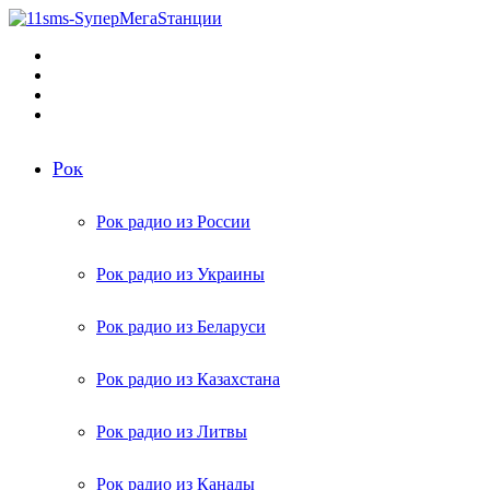
Меню
Поиск
радиостанций
Switch
skin
Войти
Рок
Рок радио из России
Рок радио из Украины
Рок радио из Беларуси
Рок радио из Казахстана
Рок радио из Литвы
Рок радио из Канады