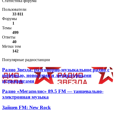
Статистика форума
Пользователи
33 811
Форумы
1
Темы
499
Ответы
40
Метки тем
142
Популярные радиостанции
Радио
Радио Звезда: разговорно-музыкальное радио с
Звезда:
интервью, новостями и литературными
разговорно-
аудиокнигами
музыкальное
радио
Радио
Радио «Мегаполис» 89.5 FM — танцевально-
с
«Мегаполис»
электронная музыка
интервью,
89.5
новостями
FM
и
Зайцев
Зайцев FM: New Rock
—
литературными
FM:
танцевально-