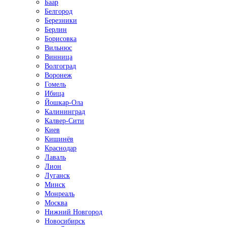
Баар
Белгород
Березники
Берлин
Борисовка
Вильнюс
Винница
Волгоград
Воронеж
Гомель
Ибица
Йошкар-Ола
Калининград
Калвер-Сити
Киев
Кишинёв
Краснодар
Лаваль
Лион
Луганск
Минск
Монреаль
Москва
Нижний Новгород
Новосибирск