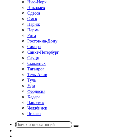
Нью-Йорк
Николаев
Одесса
Омск
Париж
Пермь
Рига
Ростов-на-Дону
Самара
Санкт-Петербург
Слуцк
Смоленск
Таганрог
Тель-Авив
Тула
Уфа
Феодосия
Хадера
Чапаевск
Челябинск
Чикаго
Поиск
Switch
радиостанций
skin
Sidebar