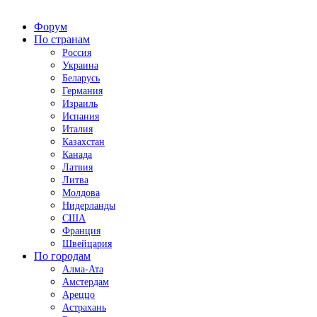
Форум
По странам
Россия
Украина
Беларусь
Германия
Израиль
Испания
Италия
Казахстан
Канада
Латвия
Литва
Молдова
Нидерланды
США
Франция
Швейцария
По городам
Алма-Ата
Амстердам
Ареццо
Астрахань