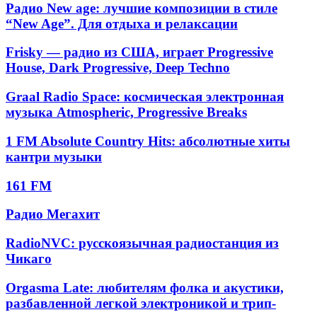
аудиокнигами
New
Радио
Радио New age: лучшие композиции в стиле
электронная
Rock
New
музыка
“New Age”. Для отдыха и релаксации
age:
лучшие
Frisky
Frisky — радио из США, играет Progressive
композиции
—
House, Dark Progressive, Deep Techno
в
радио
стиле
из
Graal
“New
Graal Radio Space: космическая электронная
США,
Radio
Age”.
музыка Atmospheric, Progressive Breaks
играет
Space:
Для
Progressive
космическая
отдыха
1
House,
1 FM Absolute Country Hits: абсолютные хиты
электронная
и
FM
Dark
кантри музыки
музыка
релаксации
Absolute
Progressive,
Atmospheric,
Country
Deep
161
Progressive
161 FM
Hits:
Techno
FM
Breaks
абсолютные
Радио
Радио Мегахит
хиты
Мегахит
кантри
музыки
RadioNVC:
RadioNVC: русскоязычная радиостанция из
русскоязычная
Чикаго
радиостанция
из
Orgasma
Orgasma Late: любителям фолка и акустики,
Чикаго
Late:
разбавленной легкой электроникой и трип-
любителям