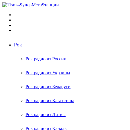
Меню
Поиск
радиостанций
Switch
skin
Войти
Рок
Рок радио из России
Рок радио из Украины
Рок радио из Беларуси
Рок радио из Казахстана
Рок радио из Литвы
Рок радио из Канады