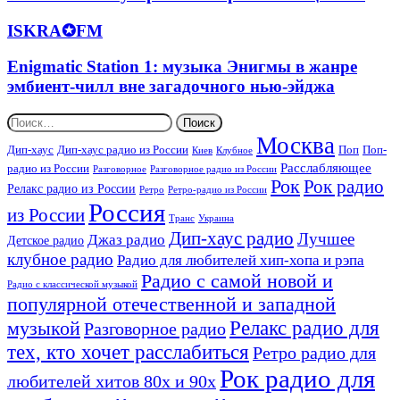
Club
до
от
таланты,
—
известных
ISKRA✪FM
ISKRA✪FM
стресса
свежие
супер-
исполнителей
и
треки
хиты
мировой
депрессии
и
Enigmatic
Enigmatic Station 1: музыка Энигмы в жанре
мировых
музыки
новинки
Station
эмбиент-чилл вне загадочного нью-эйджа
танцполов
1:
музыка
Найти:
Энигмы
Москва
в
Дип-хаус
Дип-хаус радио из России
Поп
Поп-
Киев
Клубное
жанре
Расслабляющее
радио из России
Разговорное
Разговорное радио из России
эмбиент-
Рок
Рок радио
Релакс радио из России
Ретро
Ретро-радио из России
чилл
Россия
вне
из России
Украина
Транс
загадочного
Дип-хаус радио
Лучшее
Джаз радио
Детское радио
нью-
эйджа
клубное радио
Радио для любителей хип-хопа и рэпа
Радио с самой новой и
Радио с классической музыкой
популярной отечественной и западной
Релакс радио для
музыкой
Разговорное радио
тех, кто хочет расслабиться
Ретро радио для
Рок радио для
любителей хитов 80х и 90х