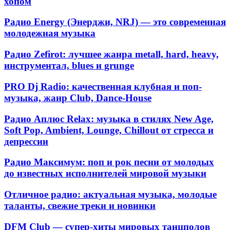
хопом
фолка
и
Радио
Радио Energy (Энерджи, NRJ) — это современная
акустики,
Energy
молодежная музыка
разбавленной
(Энерджи,
легкой
NRJ)
электроникой
Радио
Радио Zefirot: лучшее жанра metall, hard, heavy,
—
и
Zefirot:
инструментал, blues и grunge
это
трип-
лучшее
современная
хопом
жанра
PRO
молодежная
PRO Dj Radio: качественная клубная и поп-
metall,
Dj
музыка
музыка, жанр Club, Dance-House
hard,
Radio:
heavy,
качественная
Радио
инструментал,
Радио Аплюс Relax: музыка в стилях New Age,
клубная
Аплюс
blues
Soft Pop, Ambient, Lounge, Chillout от стресса и
и
Relax:
и
депрессии
поп-
музыка
grunge
музыка,
в
жанр
Радио
Радио Максимум: поп и рок песни от молодых
стилях
Club,
Максимум:
до известных исполнителей мировой музыки
New
Dance-
поп
Age,
House
и
Soft
Отличное
Отличное радио: актуальная музыка, молодые
рок
Pop,
радио:
таланты, свежие треки и новинки
песни
Ambient,
актуальная
от
Lounge,
музыка,
DFM
молодых
DFM Club — супер-хиты мировых танцполов
Chillout
молодые