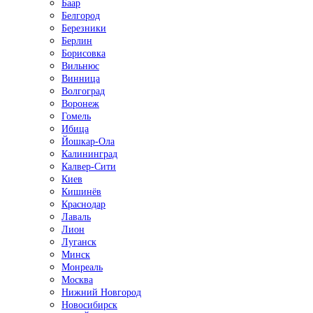
Баар
Белгород
Березники
Берлин
Борисовка
Вильнюс
Винница
Волгоград
Воронеж
Гомель
Ибица
Йошкар-Ола
Калининград
Калвер-Сити
Киев
Кишинёв
Краснодар
Лаваль
Лион
Луганск
Минск
Монреаль
Москва
Нижний Новгород
Новосибирск