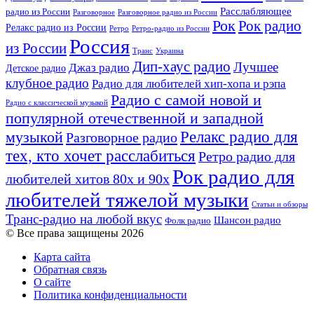
Расслабляющее
радио из России
Разговорное
Разговорное радио из России
Рок
Рок радио
Релакс радио из России
Ретро
Ретро-радио из России
Россия
из России
Украина
Транс
Дип-хаус радио
Лучшее
Джаз радио
Детское радио
клубное радио
Радио для любителей хип-хопа и рэпа
Радио с самой новой и
Радио с классической музыкой
популярной отечественной и западной
Релакс радио для
музыкой
Разговорное радио
тех, кто хочет расслабиться
Ретро радио для
Рок радио для
любителей хитов 80х и 90х
любителей тяжелой музыки
Статьи и обзоры
Транс-радио на любой вкус
Шансон радио
Фолк радио
© Все права защищены 2026
Карта сайта
Обратная связь
О сайте
Политика конфиденциальности