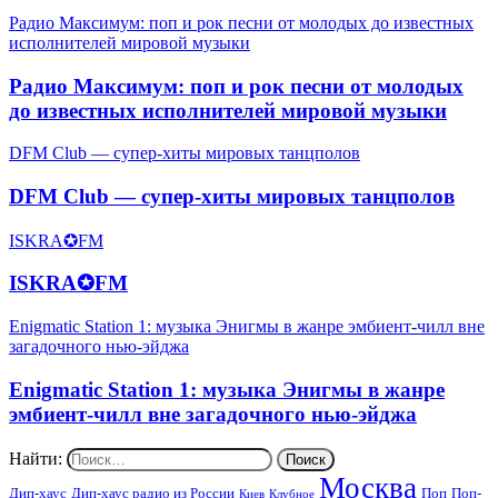
Радио Максимум: поп и рок песни от молодых до известных
исполнителей мировой музыки
Радио Максимум: поп и рок песни от молодых
до известных исполнителей мировой музыки
DFM Club — супер-хиты мировых танцполов
DFM Club — супер-хиты мировых танцполов
ISKRA✪FM
ISKRA✪FM
Enigmatic Station 1: музыка Энигмы в жанре эмбиент-чилл вне
загадочного нью-эйджа
Enigmatic Station 1: музыка Энигмы в жанре
эмбиент-чилл вне загадочного нью-эйджа
Найти:
Москва
Дип-хаус
Дип-хаус радио из России
Поп
Поп-
Киев
Клубное