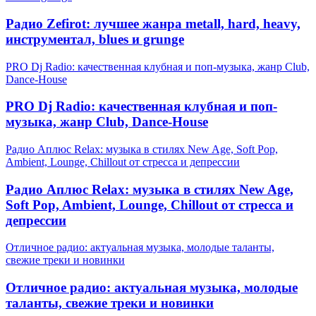
Радио Zefirot: лучшее жанра metall, hard, heavy,
инструментал, blues и grunge
PRO Dj Radio: качественная клубная и поп-музыка, жанр Club,
Dance-House
PRO Dj Radio: качественная клубная и поп-
музыка, жанр Club, Dance-House
Радио Аплюс Relax: музыка в стилях New Age, Soft Pop,
Ambient, Lounge, Chillout от стресса и депрессии
Радио Аплюс Relax: музыка в стилях New Age,
Soft Pop, Ambient, Lounge, Chillout от стресса и
депрессии
Отличное радио: актуальная музыка, молодые таланты,
свежие треки и новинки
Отличное радио: актуальная музыка, молодые
таланты, свежие треки и новинки