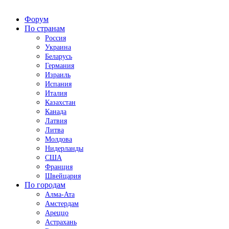
Форум
По странам
Россия
Украина
Беларусь
Германия
Израиль
Испания
Италия
Казахстан
Канада
Латвия
Литва
Молдова
Нидерланды
США
Франция
Швейцария
По городам
Алма-Ата
Амстердам
Ареццо
Астрахань