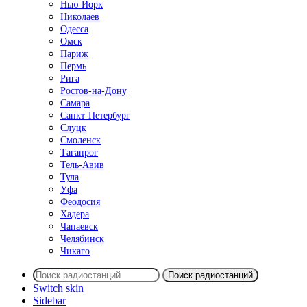
Нью-Йорк
Николаев
Одесса
Омск
Париж
Пермь
Рига
Ростов-на-Дону
Самара
Санкт-Петербург
Слуцк
Смоленск
Таганрог
Тель-Авив
Тула
Уфа
Феодосия
Хадера
Чапаевск
Челябинск
Чикаго
Поиск радиостанций
Switch skin
Sidebar