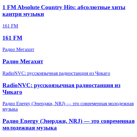
1 FM Absolute Country Hits: абсолютные хиты
кантри музыки
161 FM
161 FM
Радио Мегахит
Радио Мегахит
RadioNVC: русскоязычная радиостанция из Чикаго
RadioNVC: русскоязычная радиостанция из
Чикаго
Радио Energy (Энерджи, NRJ) — это современная молодежная
музыка
Радио Energy (Энерджи, NRJ) — это современная
молодежная музыка