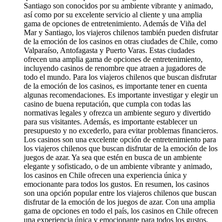
Santiago son conocidos por su ambiente vibrante y animado,
así como por su excelente servicio al cliente y una amplia
gama de opciones de entretenimiento. Además de Viña del
Mar y Santiago, los viajeros chilenos también pueden disfrutar
de la emoción de los casinos en otras ciudades de Chile, como
Valparaíso, Antofagasta y Puerto Varas. Estas ciudades
ofrecen una amplia gama de opciones de entretenimiento,
incluyendo casinos de renombre que atraen a jugadores de
todo el mundo. Para los viajeros chilenos que buscan disfrutar
de la emoción de los casinos, es importante tener en cuenta
algunas recomendaciones. Es importante investigar y elegir un
casino de buena reputación, que cumpla con todas las
normativas legales y ofrezca un ambiente seguro y divertido
para sus visitantes. Además, es importante establecer un
presupuesto y no excederlo, para evitar problemas financieros.
Los casinos son una excelente opción de entretenimiento para
los viajeros chilenos que buscan disfrutar de la emoción de los
juegos de azar. Ya sea que estén en busca de un ambiente
elegante y sofisticado, o de un ambiente vibrante y animado,
los casinos en Chile ofrecen una experiencia única y
emocionante para todos los gustos. En resumen, los casinos
son una opción popular entre los viajeros chilenos que buscan
disfrutar de la emoción de los juegos de azar. Con una amplia
gama de opciones en todo el país, los casinos en Chile ofrecen
una experiencia única y emocionante para todos los gustos.