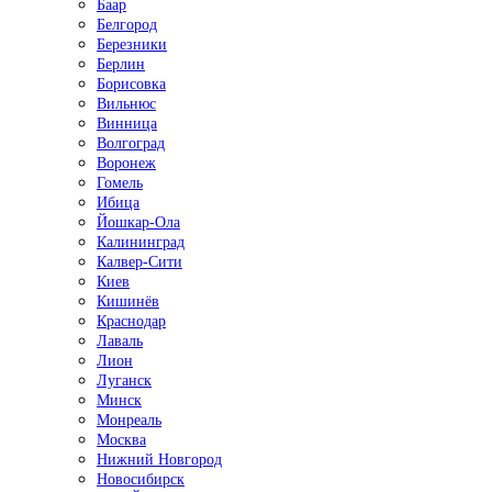
Баар
Белгород
Березники
Берлин
Борисовка
Вильнюс
Винница
Волгоград
Воронеж
Гомель
Ибица
Йошкар-Ола
Калининград
Калвер-Сити
Киев
Кишинёв
Краснодар
Лаваль
Лион
Луганск
Минск
Монреаль
Москва
Нижний Новгород
Новосибирск