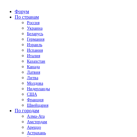
Форум
По странам
Россия
Украина
Беларусь
Германия
Израиль
Испания
Италия
Казахстан
Канада
Латвия
Литва
Молдова
Нидерланды
США
Франция
Швейцария
По городам
Алма-Ата
Амстердам
Ареццо
Астрахань