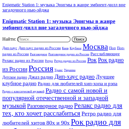
Enigmatic Station 1: музыка Энигмы в жанре эмбиент-чилл вне
загадочного нью-эйджа
Enigmatic Station 1: музыка Энигмы в жанре
эмбиент-чилл вне загадочного нью-эйджа
Найти:
Москва
Дип-хаус
Дип-хаус радио из России
Поп
Поп-
Киев
Клубное
Расслабляющее
радио из России
Разговорное
Разговорное радио из России
Рок
Рок радио
Релакс радио из России
Ретро
Ретро-радио из России
Россия
из России
Украина
Транс
Дип-хаус радио
Лучшее
Джаз радио
Детское радио
клубное радио
Радио для любителей хип-хопа и рэпа
Радио с самой новой и
Радио с классической музыкой
популярной отечественной и западной
Релакс радио для
музыкой
Разговорное радио
тех, кто хочет расслабиться
Ретро радио для
Рок радио для
любителей хитов 80х и 90х