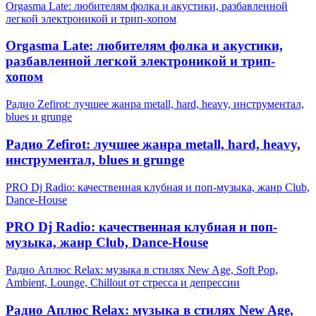
Orgasma Late: любителям фолка и акустики, разбавленной
легкой электроникой и трип-хопом
Orgasma Late: любителям фолка и акустики,
разбавленной легкой электроникой и трип-
хопом
Радио Zefirot: лучшее жанра metall, hard, heavy, инструментал,
blues и grunge
Радио Zefirot: лучшее жанра metall, hard, heavy,
инструментал, blues и grunge
PRO Dj Radio: качественная клубная и поп-музыка, жанр Club,
Dance-House
PRO Dj Radio: качественная клубная и поп-
музыка, жанр Club, Dance-House
Радио Аплюс Relax: музыка в стилях New Age, Soft Pop,
Ambient, Lounge, Chillout от стресса и депрессии
Радио Аплюс Relax: музыка в стилях New Age,