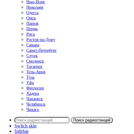
Нью-Йорк
Николаев
Одесса
Омск
Париж
Пермь
Рига
Ростов-на-Дону
Самара
Санкт-Петербург
Слуцк
Смоленск
Таганрог
Тель-Авив
Тула
Уфа
Феодосия
Хадера
Чапаевск
Челябинск
Чикаго
Поиск радиостанций
Switch skin
Sidebar