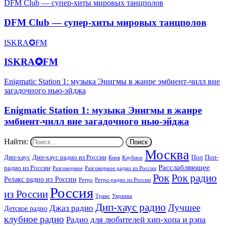
DFM Club — супер-хиты мировых танцполов
DFM Club — супер-хиты мировых танцполов
ISKRA✪FM
ISKRA✪FM
Enigmatic Station 1: музыка Энигмы в жанре эмбиент-чилл вне
загадочного нью-эйджа
Enigmatic Station 1: музыка Энигмы в жанре
эмбиент-чилл вне загадочного нью-эйджа
Найти:
Москва
Дип-хаус
Дип-хаус радио из России
Поп
Поп-
Киев
Клубное
Расслабляющее
радио из России
Разговорное
Разговорное радио из России
Рок
Рок радио
Релакс радио из России
Ретро
Ретро-радио из России
Россия
из России
Украина
Транс
Дип-хаус радио
Лучшее
Джаз радио
Детское радио
клубное радио
Радио для любителей хип-хопа и рэпа