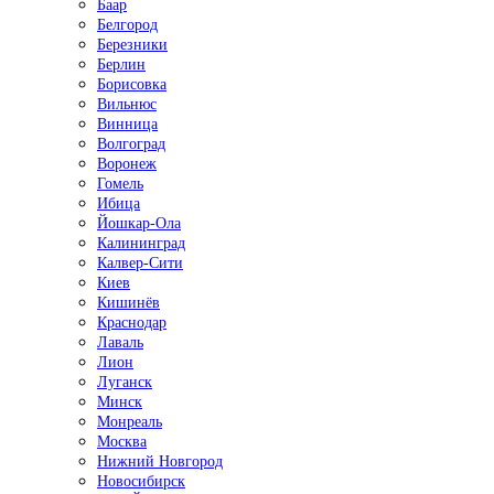
Баар
Белгород
Березники
Берлин
Борисовка
Вильнюс
Винница
Волгоград
Воронеж
Гомель
Ибица
Йошкар-Ола
Калининград
Калвер-Сити
Киев
Кишинёв
Краснодар
Лаваль
Лион
Луганск
Минск
Монреаль
Москва
Нижний Новгород
Новосибирск