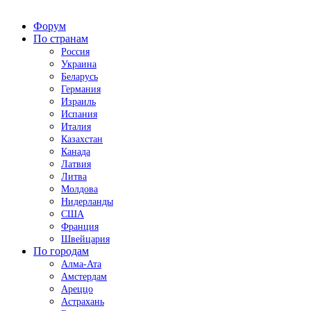
Форум
По странам
Россия
Украина
Беларусь
Германия
Израиль
Испания
Италия
Казахстан
Канада
Латвия
Литва
Молдова
Нидерланды
США
Франция
Швейцария
По городам
Алма-Ата
Амстердам
Ареццо
Астрахань