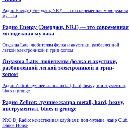
Радио Energy (Энерджи, NRJ) — это современная молодежная
музыка
Радио Energy (Энерджи, NRJ) — это современная
молодежная музыка
Orgasma Late: любителям фолка и акустики, разбавленной
легкой электроникой и трип-хопом
Orgasma Late: любителям фолка и акустики,
разбавленной легкой электроникой и трип-
хопом
Радио Zefirot: лучшее жанра metall, hard, heavy, инструментал,
blues и grunge
Радио Zefirot: лучшее жанра metall, hard, heavy,
инструментал, blues и grunge
PRO Dj Radio: качественная клубная и поп-музыка, жанр Club,
Dance-House