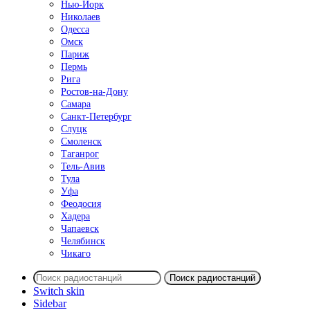
Нью-Йорк
Николаев
Одесса
Омск
Париж
Пермь
Рига
Ростов-на-Дону
Самара
Санкт-Петербург
Слуцк
Смоленск
Таганрог
Тель-Авив
Тула
Уфа
Феодосия
Хадера
Чапаевск
Челябинск
Чикаго
Поиск радиостанций
Switch skin
Sidebar