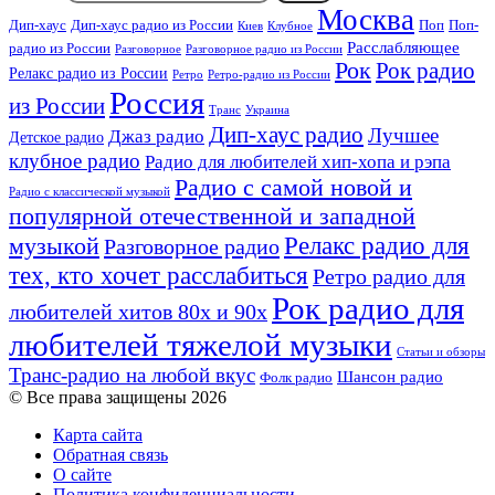
Москва
Дип-хаус
Дип-хаус радио из России
Поп
Поп-
Киев
Клубное
Расслабляющее
радио из России
Разговорное
Разговорное радио из России
Рок
Рок радио
Релакс радио из России
Ретро
Ретро-радио из России
Россия
из России
Украина
Транс
Дип-хаус радио
Лучшее
Джаз радио
Детское радио
клубное радио
Радио для любителей хип-хопа и рэпа
Радио с самой новой и
Радио с классической музыкой
популярной отечественной и западной
Релакс радио для
музыкой
Разговорное радио
тех, кто хочет расслабиться
Ретро радио для
Рок радио для
любителей хитов 80х и 90х
любителей тяжелой музыки
Статьи и обзоры
Транс-радио на любой вкус
Шансон радио
Фолк радио
© Все права защищены 2026
Карта сайта
Обратная связь
О сайте
Политика конфиденциальности