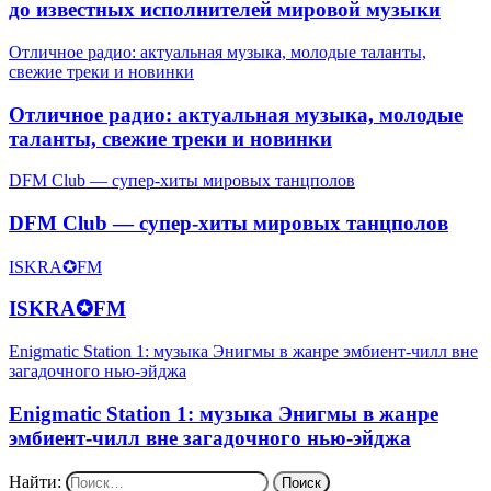
до известных исполнителей мировой музыки
Отличное радио: актуальная музыка, молодые таланты,
свежие треки и новинки
Отличное радио: актуальная музыка, молодые
таланты, свежие треки и новинки
DFM Club — супер-хиты мировых танцполов
DFM Club — супер-хиты мировых танцполов
ISKRA✪FM
ISKRA✪FM
Enigmatic Station 1: музыка Энигмы в жанре эмбиент-чилл вне
загадочного нью-эйджа
Enigmatic Station 1: музыка Энигмы в жанре
эмбиент-чилл вне загадочного нью-эйджа
Найти: