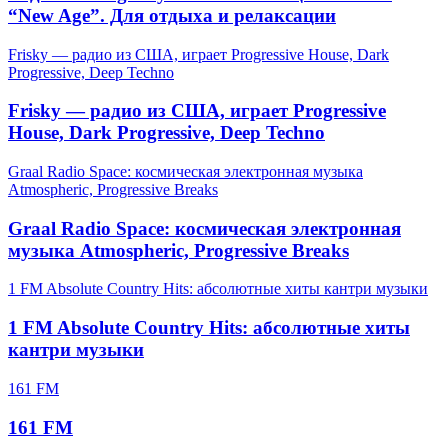
“New Age”. Для отдыха и релаксации
Frisky — радио из США, играет Progressive House, Dark
Progressive, Deep Techno
Frisky — радио из США, играет Progressive
House, Dark Progressive, Deep Techno
Graal Radio Space: космическая электронная музыка
Atmospheric, Progressive Breaks
Graal Radio Space: космическая электронная
музыка Atmospheric, Progressive Breaks
1 FM Absolute Country Hits: абсолютные хиты кантри музыки
1 FM Absolute Country Hits: абсолютные хиты
кантри музыки
161 FM
161 FM