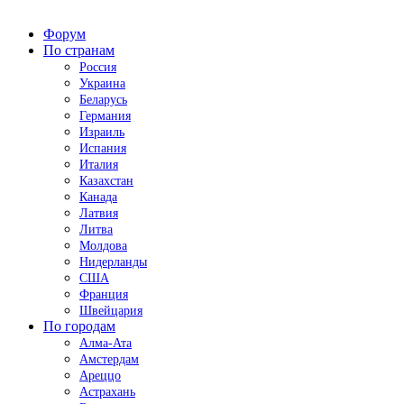
Форум
По странам
Россия
Украина
Беларусь
Германия
Израиль
Испания
Италия
Казахстан
Канада
Латвия
Литва
Молдова
Нидерланды
США
Франция
Швейцария
По городам
Алма-Ата
Амстердам
Ареццо
Астрахань