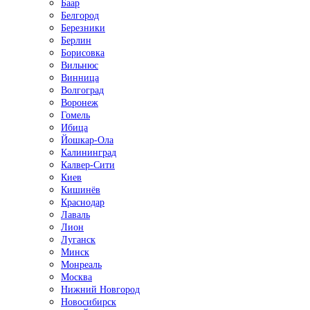
Баар
Белгород
Березники
Берлин
Борисовка
Вильнюс
Винница
Волгоград
Воронеж
Гомель
Ибица
Йошкар-Ола
Калининград
Калвер-Сити
Киев
Кишинёв
Краснодар
Лаваль
Лион
Луганск
Минск
Монреаль
Москва
Нижний Новгород
Новосибирск