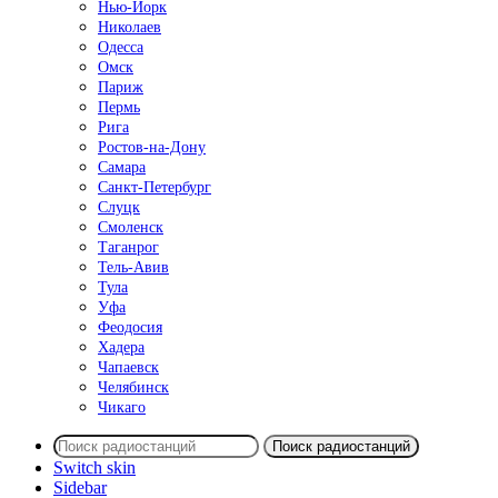
Нью-Йорк
Николаев
Одесса
Омск
Париж
Пермь
Рига
Ростов-на-Дону
Самара
Санкт-Петербург
Слуцк
Смоленск
Таганрог
Тель-Авив
Тула
Уфа
Феодосия
Хадера
Чапаевск
Челябинск
Чикаго
Поиск радиостанций
Switch skin
Sidebar