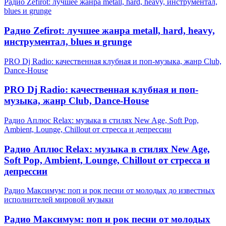
Радио Zefirot: лучшее жанра metall, hard, heavy, инструментал,
blues и grunge
Радио Zefirot: лучшее жанра metall, hard, heavy,
инструментал, blues и grunge
PRO Dj Radio: качественная клубная и поп-музыка, жанр Club,
Dance-House
PRO Dj Radio: качественная клубная и поп-
музыка, жанр Club, Dance-House
Радио Аплюс Relax: музыка в стилях New Age, Soft Pop,
Ambient, Lounge, Chillout от стресса и депрессии
Радио Аплюс Relax: музыка в стилях New Age,
Soft Pop, Ambient, Lounge, Chillout от стресса и
депрессии
Радио Максимум: поп и рок песни от молодых до известных
исполнителей мировой музыки
Радио Максимум: поп и рок песни от молодых