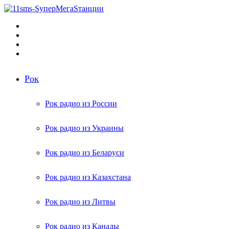
Меню
Поиск
радиостанций
Switch
skin
Войти
Рок
Рок радио из России
Рок радио из Украины
Рок радио из Беларуси
Рок радио из Казахстана
Рок радио из Литвы
Рок радио из Канады