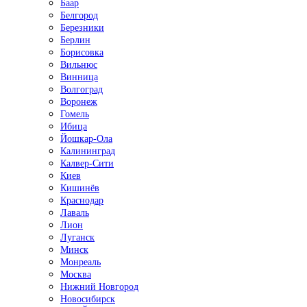
Баар
Белгород
Березники
Берлин
Борисовка
Вильнюс
Винница
Волгоград
Воронеж
Гомель
Ибица
Йошкар-Ола
Калининград
Калвер-Сити
Киев
Кишинёв
Краснодар
Лаваль
Лион
Луганск
Минск
Монреаль
Москва
Нижний Новгород
Новосибирск