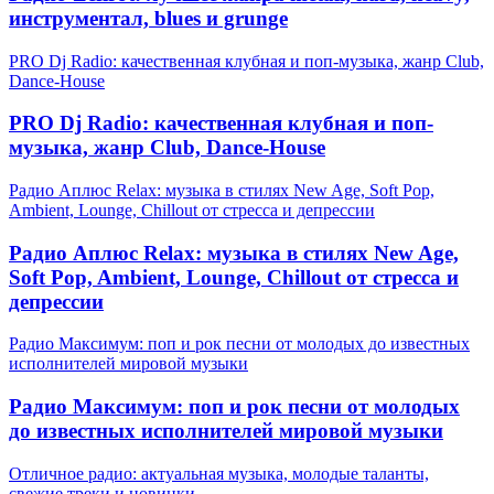
инструментал, blues и grunge
PRO Dj Radio: качественная клубная и поп-музыка, жанр Club,
Dance-House
PRO Dj Radio: качественная клубная и поп-
музыка, жанр Club, Dance-House
Радио Аплюс Relax: музыка в стилях New Age, Soft Pop,
Ambient, Lounge, Chillout от стресса и депрессии
Радио Аплюс Relax: музыка в стилях New Age,
Soft Pop, Ambient, Lounge, Chillout от стресса и
депрессии
Радио Максимум: поп и рок песни от молодых до известных
исполнителей мировой музыки
Радио Максимум: поп и рок песни от молодых
до известных исполнителей мировой музыки
Отличное радио: актуальная музыка, молодые таланты,
свежие треки и новинки