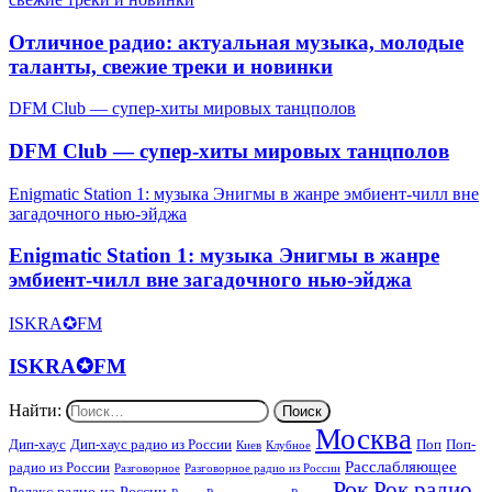
Отличное радио: актуальная музыка, молодые
таланты, свежие треки и новинки
DFM Club — супер-хиты мировых танцполов
DFM Club — супер-хиты мировых танцполов
Enigmatic Station 1: музыка Энигмы в жанре эмбиент-чилл вне
загадочного нью-эйджа
Enigmatic Station 1: музыка Энигмы в жанре
эмбиент-чилл вне загадочного нью-эйджа
ISKRA✪FM
ISKRA✪FM
Найти:
Москва
Дип-хаус
Дип-хаус радио из России
Поп
Поп-
Киев
Клубное
Расслабляющее
радио из России
Разговорное
Разговорное радио из России
Рок
Рок радио