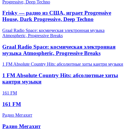
Progressive, Deep Techno
Frisky — радио из США, играет Progressive
House, Dark Progressive, Deep Techno
Graal Radio Space: космическая электронная музыка
Atmospheric, Progressive Breaks
Graal Radio Space: космическая электронная
музыка Atmospheric, Progressive Breaks
1 FM Absolute Country Hits: абсолютные хиты кантри музыки
1 FM Absolute Country Hits: абсолютные хиты
кантри музыки
161 FM
161 FM
Радио Мегахит
Радио Мегахит