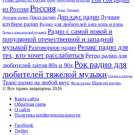
Релакс радио из России
Ретро
Ретро-радио из России
Россия
из России
Украина
Транс
Дип-хаус радио
Лучшее
Джаз радио
Детское радио
клубное радио
Радио для любителей хип-хопа и рэпа
Радио с самой новой и
Радио с классической музыкой
популярной отечественной и западной
Релакс радио для
музыкой
Разговорное радио
тех, кто хочет расслабиться
Ретро радио для
Рок радио для
любителей хитов 80х и 90х
любителей тяжелой музыки
Статьи и обзоры
Транс-радио на любой вкус
Шансон радио
Фолк радио
© Все права защищены 2026
Карта сайта
Обратная связь
О сайте
Политика конфиденциальности
Facebook
Twitter