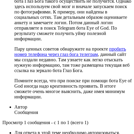
бота Глаз Бога такого осуществить не получится. Однако
здесь используем свой мозг и вначале запускаем поиск
по фотографиями. К примеру, они найдены в
социальных сетях. Там детальным образом оцениваете
анкету и замечаете логин. Потом данный логин
отправляете в поиск Telegram бота Eye of God. По
результату сможете получить уйму полезной
информации.
Пару ценных советов обнаружите на проекте
пробить
номер телефона через глаз бога телеграм
, данный сайт
мы создали недавно. Там узнаете как легко отыскать
нужную информацию, там тоже размещена текущая веб
ссылка на зеркало бота Глаз Бога.
Помните всегда, что при поиске при помощи бота Eye of
God иногда надо креативность проявить. В итоге
сможете очень многое выяснить, даже имея минимум
информации.
Автор
Сообщения
Просмотр 1 сообщения - с 1 по 1 (всего 1)
Для ответа в этой теме необходимо авторизоваться.