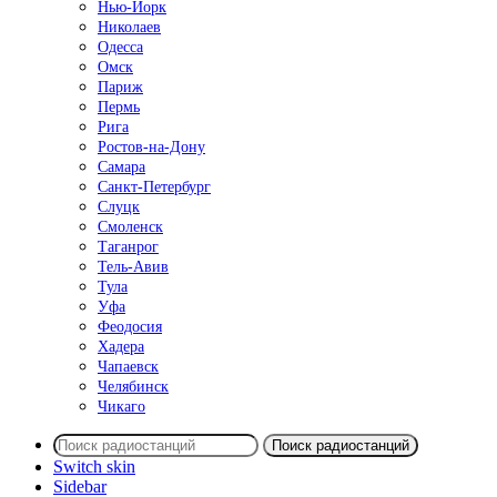
Нью-Йорк
Николаев
Одесса
Омск
Париж
Пермь
Рига
Ростов-на-Дону
Самара
Санкт-Петербург
Слуцк
Смоленск
Таганрог
Тель-Авив
Тула
Уфа
Феодосия
Хадера
Чапаевск
Челябинск
Чикаго
Поиск радиостанций
Switch skin
Sidebar