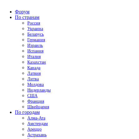
Форум
По странам
Россия
Украина
Беларусь
Германия
Израиль
Испания
Италия
Казахстан
Канада
Латвия
Литва
Молдова
Нидерланды
США
Франция
Швейцария
По городам
Алма-Ата
Амстердам
Ареццо
Астрахань