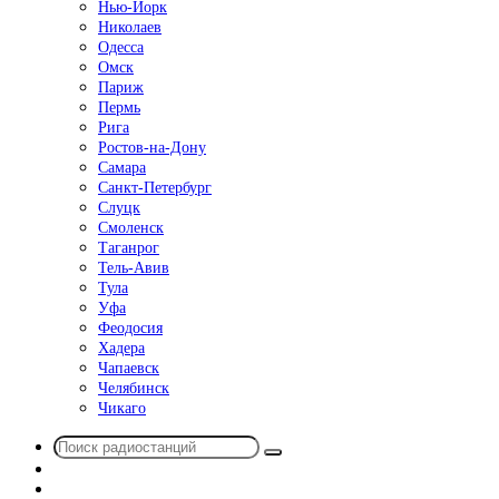
Нью-Йорк
Николаев
Одесса
Омск
Париж
Пермь
Рига
Ростов-на-Дону
Самара
Санкт-Петербург
Слуцк
Смоленск
Таганрог
Тель-Авив
Тула
Уфа
Феодосия
Хадера
Чапаевск
Челябинск
Чикаго
Поиск
Switch
радиостанций
skin
Sidebar