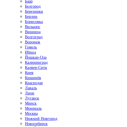
Баар
Белгород
Березники
Берлин
Борисовка
Вильнюс
Винница
Волгоград
Воронеж
Гомель
Ибица
Йошкар-Ола
Калининград
Калвер-Сити
Киев
Кишинёв
Краснодар
Лаваль
Лион
Луганск
Минск
Монреаль
Москва
Нижний Новгород
Новосибирск