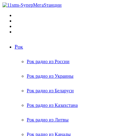
Меню
Поиск
радиостанций
Switch
skin
Войти
Рок
Рок радио из России
Рок радио из Украины
Рок радио из Беларуси
Рок радио из Казахстана
Рок радио из Литвы
Рок радио из Канады