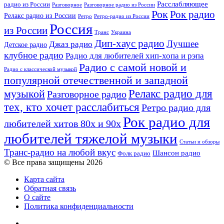
Расслабляющее
радио из России
Разговорное
Разговорное радио из России
эмбиент-
Рок
Рок радио
Релакс радио из России
Ретро
Ретро-радио из России
чилл
Россия
вне
из России
Украина
Транс
загадочного
Дип-хаус радио
Лучшее
Джаз радио
Детское радио
нью-
эйджа
клубное радио
Радио для любителей хип-хопа и рэпа
Радио с самой новой и
Радио с классической музыкой
популярной отечественной и западной
Релакс радио для
музыкой
Разговорное радио
тех, кто хочет расслабиться
Ретро радио для
Рок радио для
любителей хитов 80х и 90х
любителей тяжелой музыки
Статьи и обзоры
Транс-радио на любой вкус
Шансон радио
Фолк радио
© Все права защищены 2026
Карта сайта
Обратная связь
О сайте
Политика конфиденциальности
Facebook