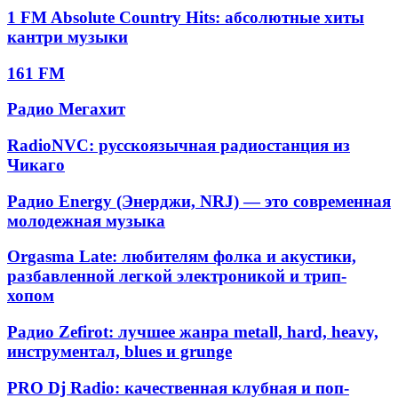
космическая
отдыха
1
House,
1 FM Absolute Country Hits: абсолютные хиты
электронная
и
FM
Dark
кантри музыки
музыка
релаксации
Absolute
Progressive,
Atmospheric,
Country
Deep
161
Progressive
161 FM
Hits:
Techno
FM
Breaks
абсолютные
Радио
Радио Мегахит
хиты
Мегахит
кантри
музыки
RadioNVC:
RadioNVC: русскоязычная радиостанция из
русскоязычная
Чикаго
радиостанция
из
Радио
Радио Energy (Энерджи, NRJ) — это современная
Чикаго
Energy
молодежная музыка
(Энерджи,
NRJ)
Orgasma
Orgasma Late: любителям фолка и акустики,
—
Late:
разбавленной легкой электроникой и трип-
это
любителям
хопом
современная
фолка
молодежная
и
музыка
Радио
Радио Zefirot: лучшее жанра metall, hard, heavy,
акустики,
Zefirot:
инструментал, blues и grunge
разбавленной
лучшее
легкой
жанра
электроникой
PRO
PRO Dj Radio: качественная клубная и поп-
metall,
и