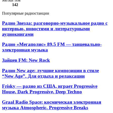
Метки тем
142
Популярные радиостанции
Радио
Радио Звезда: разговорно-музыкальное радио с
Звезда:
интервью, новостями и литературными
разговорно-
аудиокнигами
музыкальное
радио
Радио
Радио «Мегаполис» 89.5 FM — танцевально-
с
«Мегаполис»
электронная музыка
интервью,
89.5
новостями
FM
и
Зайцев
Зайцев FM: New Rock
—
литературными
FM:
танцевально-
аудиокнигами
New
Радио
Радио New age: лучшие композиции в стиле
электронная
Rock
New
музыка
“New Age”. Для отдыха и релаксации
age:
лучшие
Frisky
Frisky — радио из США, играет Progressive
композиции
—
House, Dark Progressive, Deep Techno
в
радио
стиле
из
Graal
“New
Graal Radio Space: космическая электронная
США,
Radio
Age”.
музыка Atmospheric, Progressive Breaks
играет
Space:
Для
Progressive