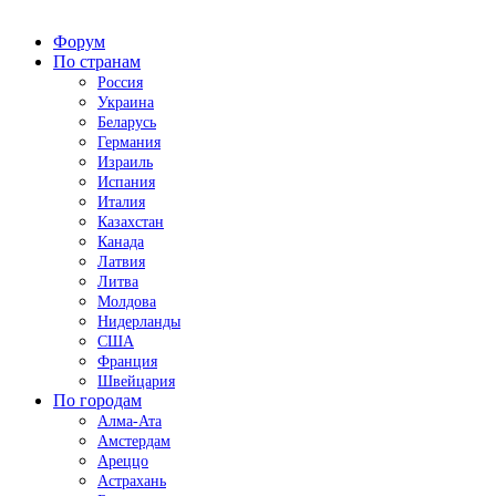
Форум
По странам
Россия
Украина
Беларусь
Германия
Израиль
Испания
Италия
Казахстан
Канада
Латвия
Литва
Молдова
Нидерланды
США
Франция
Швейцария
По городам
Алма-Ата
Амстердам
Ареццо
Астрахань