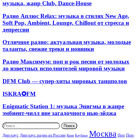
Dj
музыка, жанр Club, Dance-House
hard,
трип-
Radio:
heavy,
хопом
качественная
Радио
инструментал,
Радио Аплюс Relax: музыка в стилях New Age,
клубная
Аплюс
blues
Soft Pop, Ambient, Lounge, Chillout от стресса и
и
Relax:
и
депрессии
поп-
музыка
grunge
музыка,
в
жанр
Отличное
Отличное радио: актуальная музыка, молодые
стилях
Club,
радио:
таланты, свежие треки и новинки
New
Dance-
актуальная
Age,
House
музыка,
Soft
Радио
Радио Максимум: поп и рок песни от молодых
молодые
Pop,
Максимум:
до известных исполнителей мировой музыки
таланты,
Ambient,
поп
свежие
Lounge,
и
DFM
треки
DFM Club — супер-хиты мировых танцполов
Chillout
рок
Club
и
от
песни
—
новинки
ISKRA✪FM
ISKRA✪FM
стресса
от
супер-
и
молодых
хиты
депрессии
до
Enigmatic
Enigmatic Station 1: музыка Энигмы в жанре
мировых
известных
Station
эмбиент-чилл вне загадочного нью-эйджа
танцполов
исполнителей
1:
мировой
музыка
Найти:
музыки
Энигмы
Москва
в
Дип-хаус
Дип-хаус радио из России
Поп
Поп-
Киев
Клубное
жанре