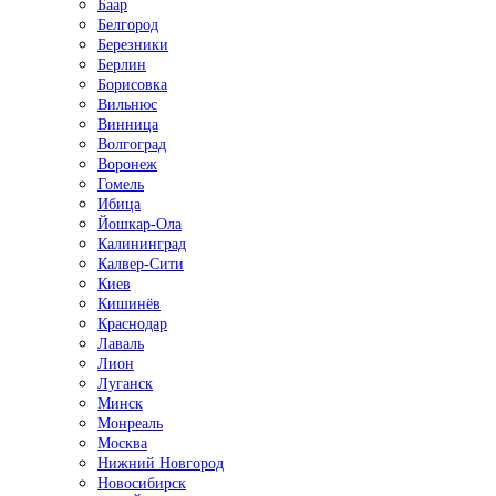
Баар
Белгород
Березники
Берлин
Борисовка
Вильнюс
Винница
Волгоград
Воронеж
Гомель
Ибица
Йошкар-Ола
Калининград
Калвер-Сити
Киев
Кишинёв
Краснодар
Лаваль
Лион
Луганск
Минск
Монреаль
Москва
Нижний Новгород
Новосибирск