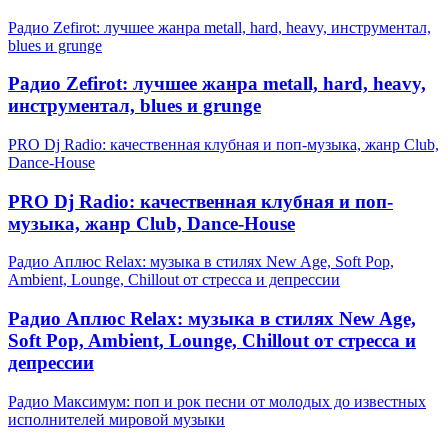
Радио Zefirot: лучшее жанра metall, hard, heavy, инструментал,
blues и grunge
Радио Zefirot: лучшее жанра metall, hard, heavy,
инструментал, blues и grunge
PRO Dj Radio: качественная клубная и поп-музыка, жанр Club,
Dance-House
PRO Dj Radio: качественная клубная и поп-
музыка, жанр Club, Dance-House
Радио Аплюс Relax: музыка в стилях New Age, Soft Pop,
Ambient, Lounge, Chillout от стресса и депрессии
Радио Аплюс Relax: музыка в стилях New Age,
Soft Pop, Ambient, Lounge, Chillout от стресса и
депрессии
Радио Максимум: поп и рок песни от молодых до известных
исполнителей мировой музыки