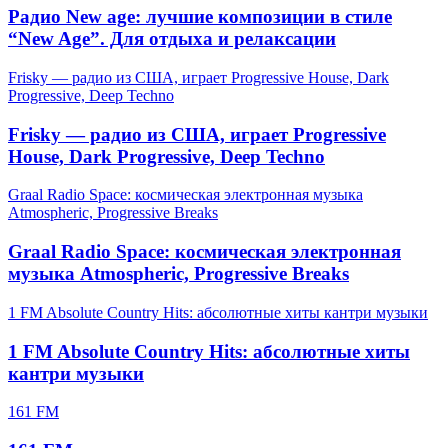
Радио New age: лучшие композиции в стиле
“New Age”. Для отдыха и релаксации
Frisky — радио из США, играет Progressive House, Dark
Progressive, Deep Techno
Frisky — радио из США, играет Progressive
House, Dark Progressive, Deep Techno
Graal Radio Space: космическая электронная музыка
Atmospheric, Progressive Breaks
Graal Radio Space: космическая электронная
музыка Atmospheric, Progressive Breaks
1 FM Absolute Country Hits: абсолютные хиты кантри музыки
1 FM Absolute Country Hits: абсолютные хиты
кантри музыки
161 FM