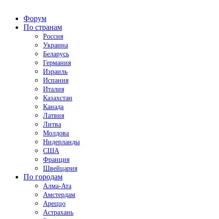
Форум
По странам
Россия
Украина
Беларусь
Германия
Израиль
Испания
Италия
Казахстан
Канада
Латвия
Литва
Молдова
Нидерланды
США
Франция
Швейцария
По городам
Алма-Ата
Амстердам
Ареццо
Астрахань