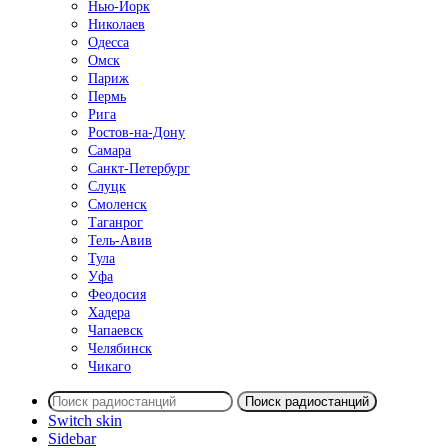
Нью-Йорк
Николаев
Одесса
Омск
Париж
Пермь
Рига
Ростов-на-Дону
Самара
Санкт-Петербург
Слуцк
Смоленск
Таганрог
Тель-Авив
Тула
Уфа
Феодосия
Хадера
Чапаевск
Челябинск
Чикаго
Поиск радиостанций
Switch skin
Sidebar