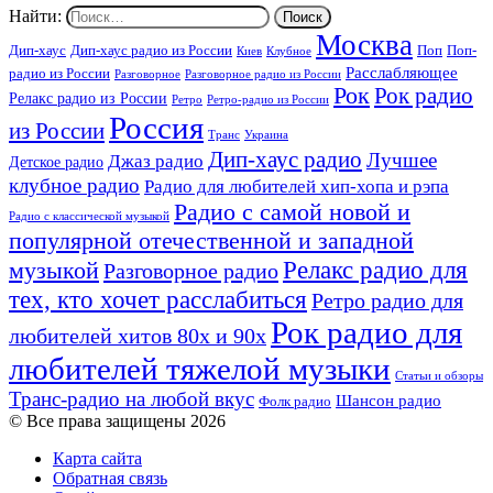
Найти:
Москва
Дип-хаус
Дип-хаус радио из России
Поп
Поп-
Киев
Клубное
Расслабляющее
радио из России
Разговорное
Разговорное радио из России
Рок
Рок радио
Релакс радио из России
Ретро
Ретро-радио из России
Россия
из России
Украина
Транс
Дип-хаус радио
Лучшее
Джаз радио
Детское радио
клубное радио
Радио для любителей хип-хопа и рэпа
Радио с самой новой и
Радио с классической музыкой
популярной отечественной и западной
Релакс радио для
музыкой
Разговорное радио
тех, кто хочет расслабиться
Ретро радио для
Рок радио для
любителей хитов 80х и 90х
любителей тяжелой музыки
Статьи и обзоры
Транс-радио на любой вкус
Шансон радио
Фолк радио
© Все права защищены 2026
Карта сайта
Обратная связь