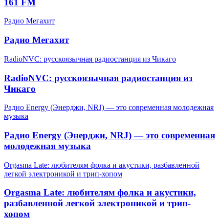
161 FM
Радио Мегахит
Радио Мегахит
RadioNVC: русскоязычная радиостанция из Чикаго
RadioNVC: русскоязычная радиостанция из
Чикаго
Радио Energy (Энерджи, NRJ) — это современная молодежная
музыка
Радио Energy (Энерджи, NRJ) — это современная
молодежная музыка
Orgasma Late: любителям фолка и акустики, разбавленной
легкой электроникой и трип-хопом
Orgasma Late: любителям фолка и акустики,
разбавленной легкой электроникой и трип-
хопом