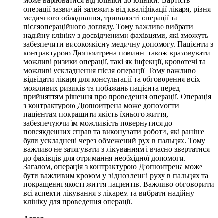
може варіюватися від клініки до клініки. Вартість
операції зазвичай залежить від кваліфікації лікаря, рівня
медичного обладнання, тривалості операції та
післяопераційного догляду. Тому важливо вибрати
надійну клініку з досвідченими фахівцями, які зможуть
забезпечити високоякісну медичну допомогу. Пацієнти з
контрактурою Дюпюитрена повинні також враховувати
можливі ризики операції, такі як інфекції, кровотечі та
можливі ускладнення після операції. Тому важливо
відвідати лікаря для консультації та обговорення всіх
можливих ризиків та побажань пацієнта перед
прийняттям рішення про проведення операції. Операція
з контрактурою Дюпюитрена може допомогти
пацієнтам покращити якість їхнього життя,
забезпечуючи їм можливість повернутися до
повсякденних справ та виконувати роботи, які раніше
були ускладнені через обмежений рух в пальцях. Тому
важливо не затягувати з лікуванням і вчасно звертатися
до фахівців для отримання необхідної допомоги.
Загалом, операція з контрактурою Дюпюитрена може
бути важливим кроком у відновленні руху в пальцях та
покращенні якості життя пацієнтів. Важливо обговорити
всі аспекти лікування з лікарем та вибрати надійну
клініку для проведення операції.