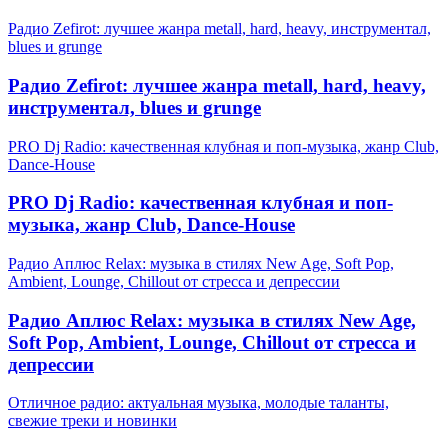
Радио Zefirot: лучшее жанра metall, hard, heavy, инструментал,
blues и grunge
Радио Zefirot: лучшее жанра metall, hard, heavy,
инструментал, blues и grunge
PRO Dj Radio: качественная клубная и поп-музыка, жанр Club,
Dance-House
PRO Dj Radio: качественная клубная и поп-
музыка, жанр Club, Dance-House
Радио Аплюс Relax: музыка в стилях New Age, Soft Pop,
Ambient, Lounge, Chillout от стресса и депрессии
Радио Аплюс Relax: музыка в стилях New Age,
Soft Pop, Ambient, Lounge, Chillout от стресса и
депрессии
Отличное радио: актуальная музыка, молодые таланты,
свежие треки и новинки