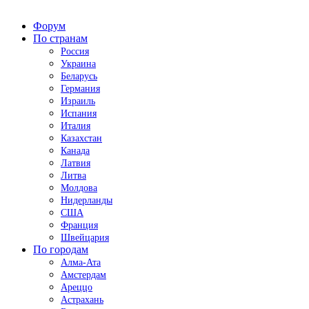
Форум
По странам
Россия
Украина
Беларусь
Германия
Израиль
Испания
Италия
Казахстан
Канада
Латвия
Литва
Молдова
Нидерланды
США
Франция
Швейцария
По городам
Алма-Ата
Амстердам
Ареццо
Астрахань