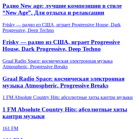
Радио New age: лучшие композиции в стиле
“New Age”. Для отдыха и релаксации
Frisky — радио из США, играет Progressive House, Dark
Progressive, Deep Techno
Frisky — радио из США, играет Progressive
House, Dark Progressive, Deep Techno
Graal Radio Space: космическая электронная музыка
Atmospheric, Progressive Breaks
Graal Radio Space: космическая электронная
музыка Atmospheric, Progressive Breaks
1 FM Absolute Country Hits: абсолютные хиты кантри музыки
1 FM Absolute Country Hits: абсолютные хиты
кантри музыки
161 FM