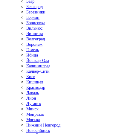
Баар
Белгород
Березники
Берлин
Борисовка
Вильнюс
Винница
Волгоград
Воронеж
Гомель
Ибица
Йошкар-Ола
Калининград
Калвер-Сити
Киев
Кишинёв
Краснодар
Лаваль
Лион
Луганск
Минск
Монреаль
Москва
Нижний Новгород
Новосибирск