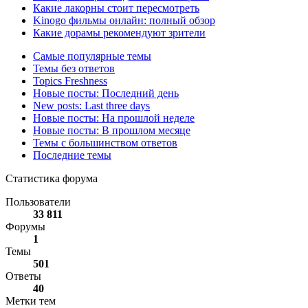
Какие лакорны стоит пересмотреть
Kinogo фильмы онлайн: полный обзор
Какие дорамы рекомендуют зрители
Самые популярные темы
Темы без ответов
Topics Freshness
Новые посты: Последний день
New posts: Last three days
Новые посты: На прошлой неделе
Новые посты: В прошлом месяце
Темы с большинством ответов
Последние темы
Статистика форума
Пользователи
33 811
Форумы
1
Темы
501
Ответы
40
Метки тем