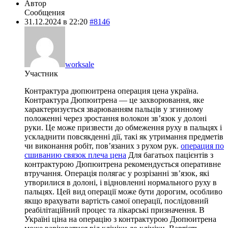
Автор
Сообщения
31.12.2024 в 22:20
#8146
worksale
Участник
Контрактура дюпюитрена операция цена україна.
Контрактура Дюпюитрена — це захворювання, яке
характеризується зварюванням пальців у згинному
положенні через зростання волокон зв’язок у долоні
руки. Це може призвести до обмеження руху в пальцях і
ускладнити повсякденні дії, такі як утримання предметів
чи виконання робіт, пов’язаних з рухом рук.
операция по
сшиванию связок плеча цена
Для багатьох пацієнтів з
контрактурою Дюпюитрена рекомендується оперативне
втручання. Операція полягає у розрізанні зв’язок, які
утворилися в долоні, і відновленні нормального руху в
пальцях. Цей вид операції може бути дорогим, особливо
якщо врахувати вартість самої операції, послідовний
реабілітаційний процес та лікарські призначення. В
Україні ціна на операцію з контрактурою Дюпюитрена