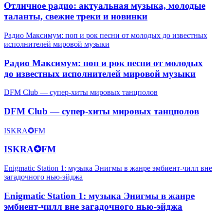
Отличное радио: актуальная музыка, молодые
таланты, свежие треки и новинки
Радио Максимум: поп и рок песни от молодых до известных
исполнителей мировой музыки
Радио Максимум: поп и рок песни от молодых
до известных исполнителей мировой музыки
DFM Club — супер-хиты мировых танцполов
DFM Club — супер-хиты мировых танцполов
ISKRA✪FM
ISKRA✪FM
Enigmatic Station 1: музыка Энигмы в жанре эмбиент-чилл вне
загадочного нью-эйджа
Enigmatic Station 1: музыка Энигмы в жанре
эмбиент-чилл вне загадочного нью-эйджа