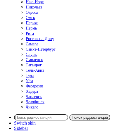
Нью-Йорк
Николаев
Одесса
Омск
Париж
Пермь
Рига
Ростов-на-Дону
Самара
Санкт-Петербург
Слуцк
Смоленск
Таганрог
Тель-Авив
Тула
Уфа
Феодосия
Хадера
Чапаевск
Челябинск
Чикаго
Поиск радиостанций
Switch skin
Sidebar