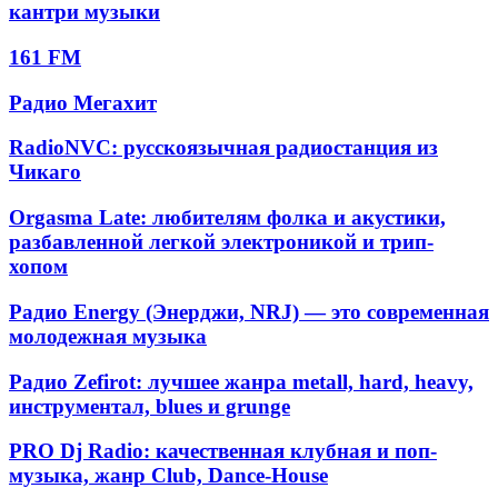
FM
Dark
кантри музыки
музыка
релаксации
Absolute
Progressive,
Atmospheric,
Country
Deep
161
Progressive
161 FM
Hits:
Techno
FM
Breaks
абсолютные
Радио
Радио Мегахит
хиты
Мегахит
кантри
музыки
RadioNVC:
RadioNVC: русскоязычная радиостанция из
русскоязычная
Чикаго
радиостанция
из
Orgasma
Orgasma Late: любителям фолка и акустики,
Чикаго
Late:
разбавленной легкой электроникой и трип-
любителям
хопом
фолка
и
Радио
Радио Energy (Энерджи, NRJ) — это современная
акустики,
Energy
молодежная музыка
разбавленной
(Энерджи,
легкой
NRJ)
электроникой
Радио
Радио Zefirot: лучшее жанра metall, hard, heavy,
—
и
Zefirot:
инструментал, blues и grunge
это
трип-
лучшее
современная
хопом
жанра
PRO
молодежная
PRO Dj Radio: качественная клубная и поп-
metall,
Dj
музыка
музыка, жанр Club, Dance-House
hard,
Radio: