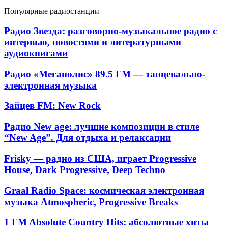
Популярные радиостанции
Радио
Радио Звезда: разговорно-музыкальное радио с
Звезда:
интервью, новостями и литературными
разговорно-
аудиокнигами
музыкальное
радио
Радио
Радио «Мегаполис» 89.5 FM — танцевально-
с
«Мегаполис»
электронная музыка
интервью,
89.5
новостями
FM
и
Зайцев
Зайцев FM: New Rock
—
литературными
FM:
танцевально-
аудиокнигами
New
Радио
Радио New age: лучшие композиции в стиле
электронная
Rock
New
музыка
“New Age”. Для отдыха и релаксации
age:
лучшие
Frisky
Frisky — радио из США, играет Progressive
композиции
—
House, Dark Progressive, Deep Techno
в
радио
стиле
из
Graal
“New
Graal Radio Space: космическая электронная
США,
Radio
Age”.
музыка Atmospheric, Progressive Breaks
играет
Space:
Для
Progressive
космическая
отдыха
1
House,
1 FM Absolute Country Hits: абсолютные хиты
электронная
и