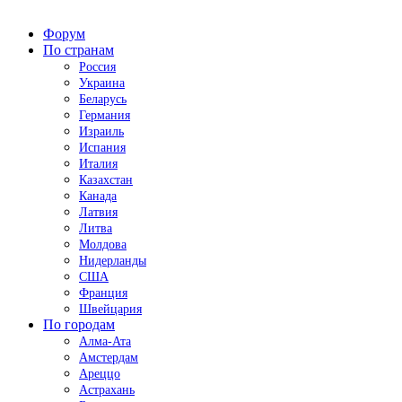
Форум
По странам
Россия
Украина
Беларусь
Германия
Израиль
Испания
Италия
Казахстан
Канада
Латвия
Литва
Молдова
Нидерланды
США
Франция
Швейцария
По городам
Алма-Ата
Амстердам
Ареццо
Астрахань