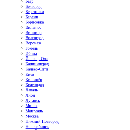
Баар
Белгород
Березники
Берлин
Борисовка
Вильнюс
Винница
Волгоград
Воронеж
Гомель
Ибица
Йошкар-Ола
Калининград
Калвер-Сити
Киев
Кишинёв
Краснодар
Лаваль
Лион
Луганск
Минск
Монреаль
Москва
Нижний Новгород
Новосибирск