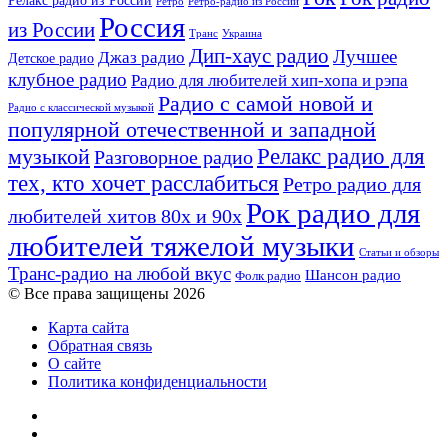
загадочного
Релакс радио из России
Ретро
Ретро-радио из России
нью-
Россия
из России
Украина
эйджа
Транс
Дип-хаус радио
Лучшее
Джаз радио
Детское радио
клубное радио
Радио для любителей хип-хопа и рэпа
Радио с самой новой и
Радио с классической музыкой
популярной отечественной и западной
Релакс радио для
музыкой
Разговорное радио
тех, кто хочет расслабиться
Ретро радио для
Рок радио для
любителей хитов 80х и 90х
любителей тяжелой музыки
Статьи и обзоры
Транс-радио на любой вкус
Шансон радио
Фолк радио
© Все права защищены 2026
Карта сайта
Обратная связь
О сайте
Политика конфиденциальности
Facebook
Twitter