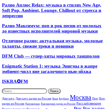
heavy,
качественная
Радио
инструментал,
Радио Аплюс Relax: музыка в стилях New Age,
клубная
Аплюс
blues
Soft Pop, Ambient, Lounge, Chillout от стресса и
и
Relax:
и
депрессии
поп-
музыка
grunge
музыка,
в
жанр
Радио
Радио Максимум: поп и рок песни от молодых
стилях
Club,
Максимум:
до известных исполнителей мировой музыки
New
Dance-
поп
Age,
House
и
Soft
Отличное
Отличное радио: актуальная музыка, молодые
рок
Pop,
радио:
таланты, свежие треки и новинки
песни
Ambient,
актуальная
от
Lounge,
музыка,
DFM
молодых
DFM Club — супер-хиты мировых танцполов
Chillout
молодые
Club
до
от
таланты,
—
известных
Enigmatic
Enigmatic Station 1: музыка Энигмы в жанре
стресса
свежие
супер-
исполнителей
Station
и
треки
эмбиент-чилл вне загадочного нью-эйджа
хиты
мировой
1:
депрессии
и
мировых
музыки
музыка
новинки
ISKRA✪FM
ISKRA✪FM
танцполов
Энигмы
в
Найти:
жанре
Москва
эмбиент-
Дип-хаус
Дип-хаус радио из России
Поп
Поп-
Киев
Клубное
чилл
Расслабляющее
радио из России
Разговорное
Разговорное радио из России
вне
Рок
Рок радио