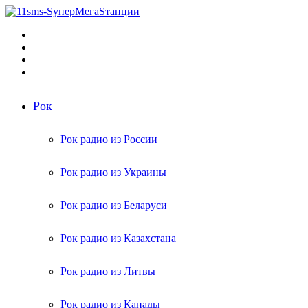
Меню
Поиск
радиостанций
Switch
skin
Войти
Рок
Рок радио из России
Рок радио из Украины
Рок радио из Беларуси
Рок радио из Казахстана
Рок радио из Литвы
Рок радио из Канады