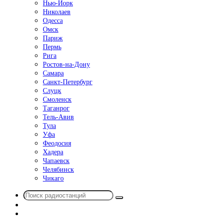
Нью-Йорк
Николаев
Одесса
Омск
Париж
Пермь
Рига
Ростов-на-Дону
Самара
Санкт-Петербург
Слуцк
Смоленск
Таганрог
Тель-Авив
Тула
Уфа
Феодосия
Хадера
Чапаевск
Челябинск
Чикаго
Поиск
Switch
радиостанций
skin
Sidebar