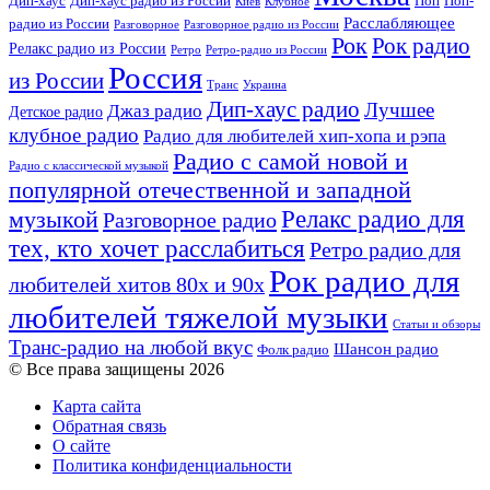
Дип-хаус
Дип-хаус радио из России
Поп
Поп-
Киев
Клубное
Расслабляющее
радио из России
Разговорное
Разговорное радио из России
Рок
Рок радио
Релакс радио из России
Ретро
Ретро-радио из России
Россия
из России
Украина
Транс
Дип-хаус радио
Лучшее
Джаз радио
Детское радио
клубное радио
Радио для любителей хип-хопа и рэпа
Радио с самой новой и
Радио с классической музыкой
популярной отечественной и западной
Релакс радио для
музыкой
Разговорное радио
тех, кто хочет расслабиться
Ретро радио для
Рок радио для
любителей хитов 80х и 90х
любителей тяжелой музыки
Статьи и обзоры
Транс-радио на любой вкус
Шансон радио
Фолк радио
© Все права защищены 2026
Карта сайта
Обратная связь
О сайте
Политика конфиденциальности