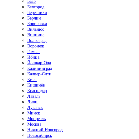
Баар
Белгород
Березники
Берлин
Борисовка
Вильнюс
Винница
Волгоград
Воронеж
Гомель
Ибица
Йошкар-Ола
Калининград
Калвер-Сити
Киев
Кишинёв
Краснодар
Лаваль
Лион
Луганск
Минск
Монреаль
Москва
Нижний Новгород
Новосибирск