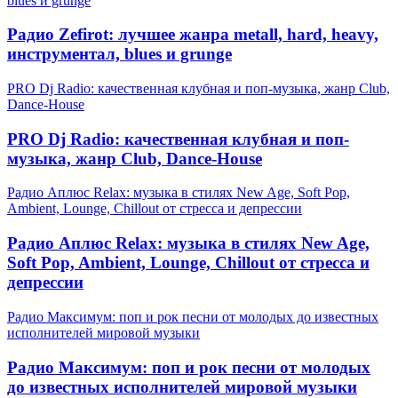
blues и grunge
Радио Zefirot: лучшее жанра metall, hard, heavy,
инструментал, blues и grunge
PRO Dj Radio: качественная клубная и поп-музыка, жанр Club,
Dance-House
PRO Dj Radio: качественная клубная и поп-
музыка, жанр Club, Dance-House
Радио Аплюс Relax: музыка в стилях New Age, Soft Pop,
Ambient, Lounge, Chillout от стресса и депрессии
Радио Аплюс Relax: музыка в стилях New Age,
Soft Pop, Ambient, Lounge, Chillout от стресса и
депрессии
Радио Максимум: поп и рок песни от молодых до известных
исполнителей мировой музыки
Радио Максимум: поп и рок песни от молодых
до известных исполнителей мировой музыки