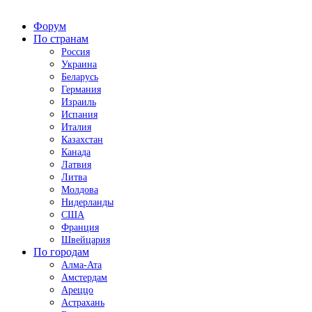
Форум
По странам
Россия
Украина
Беларусь
Германия
Израиль
Испания
Италия
Казахстан
Канада
Латвия
Литва
Молдова
Нидерланды
США
Франция
Швейцария
По городам
Алма-Ата
Амстердам
Ареццо
Астрахань