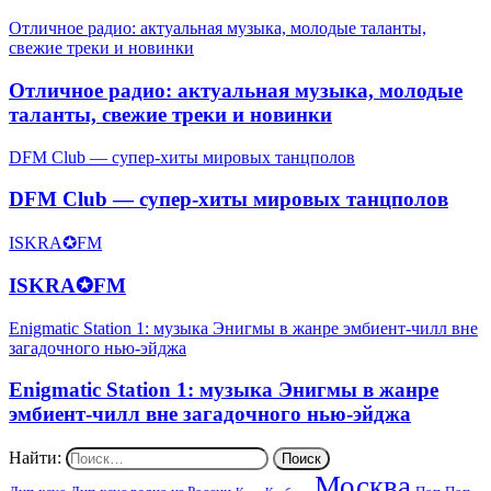
Отличное радио: актуальная музыка, молодые таланты,
свежие треки и новинки
Отличное радио: актуальная музыка, молодые
таланты, свежие треки и новинки
DFM Club — супер-хиты мировых танцполов
DFM Club — супер-хиты мировых танцполов
ISKRA✪FM
ISKRA✪FM
Enigmatic Station 1: музыка Энигмы в жанре эмбиент-чилл вне
загадочного нью-эйджа
Enigmatic Station 1: музыка Энигмы в жанре
эмбиент-чилл вне загадочного нью-эйджа
Найти:
Москва