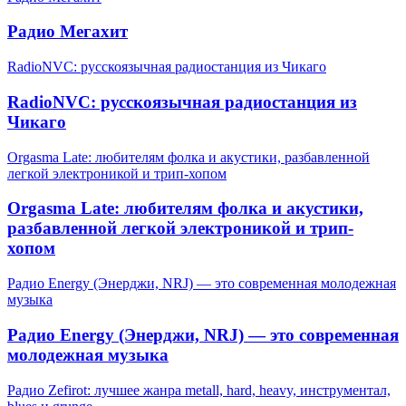
Радио Мегахит
RadioNVC: русскоязычная радиостанция из Чикаго
RadioNVC: русскоязычная радиостанция из
Чикаго
Orgasma Late: любителям фолка и акустики, разбавленной
легкой электроникой и трип-хопом
Orgasma Late: любителям фолка и акустики,
разбавленной легкой электроникой и трип-
хопом
Радио Energy (Энерджи, NRJ) — это современная молодежная
музыка
Радио Energy (Энерджи, NRJ) — это современная
молодежная музыка
Радио Zefirot: лучшее жанра metall, hard, heavy, инструментал,