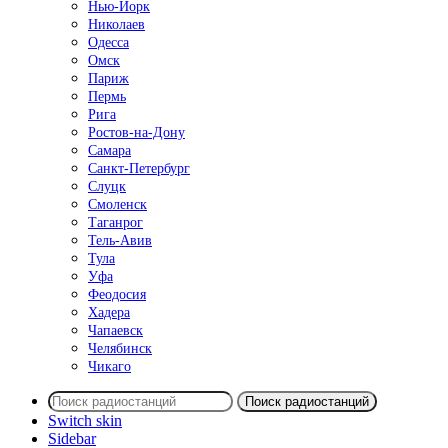
Нью-Йорк
Николаев
Одесса
Омск
Париж
Пермь
Рига
Ростов-на-Дону
Самара
Санкт-Петербург
Слуцк
Смоленск
Таганрог
Тель-Авив
Тула
Уфа
Феодосия
Хадера
Чапаевск
Челябинск
Чикаго
Поиск радиостанций
Switch skin
Sidebar