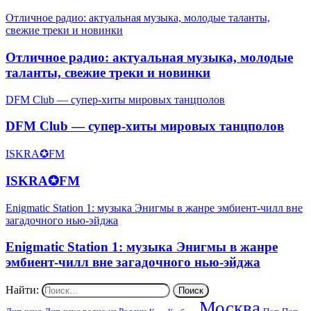
Отличное радио: актуальная музыка, молодые таланты,
свежие треки и новинки
Отличное радио: актуальная музыка, молодые
таланты, свежие треки и новинки
DFM Club — супер-хиты мировых танцполов
DFM Club — супер-хиты мировых танцполов
ISKRA✪FM
ISKRA✪FM
Enigmatic Station 1: музыка Энигмы в жанре эмбиент-чилл вне
загадочного нью-эйджа
Enigmatic Station 1: музыка Энигмы в жанре
эмбиент-чилл вне загадочного нью-эйджа
Найти:
Москва