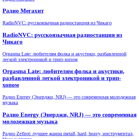
Радио Мегахит
RadioNVC: русскоязычная радиостанция из Чикаго
RadioNVC: русскоязычная радиостанция из
Чикаго
Orgasma Late: любителям фолка и акустики, разбавленной
легкой электроникой и трип-хопом
Orgasma Late: любителям фолка и акустики,
разбавленной легкой электроникой и трип-
хопом
Радио Energy (Энерджи, NRJ) — это современная молодежная
музыка
Радио Energy (Энерджи, NRJ) — это современная
молодежная музыка
Радио Zefirot: лучшее жанра metall, hard, heavy, инструментал,