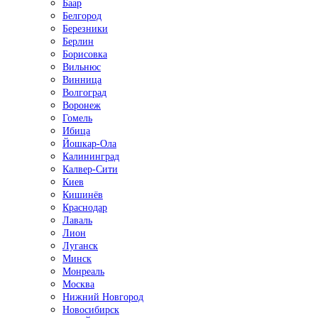
Баар
Белгород
Березники
Берлин
Борисовка
Вильнюс
Винница
Волгоград
Воронеж
Гомель
Ибица
Йошкар-Ола
Калининград
Калвер-Сити
Киев
Кишинёв
Краснодар
Лаваль
Лион
Луганск
Минск
Монреаль
Москва
Нижний Новгород
Новосибирск