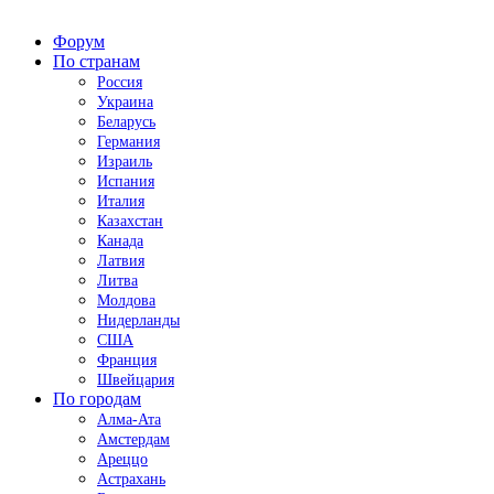
Форум
По странам
Россия
Украина
Беларусь
Германия
Израиль
Испания
Италия
Казахстан
Канада
Латвия
Литва
Молдова
Нидерланды
США
Франция
Швейцария
По городам
Алма-Ата
Амстердам
Ареццо
Астрахань