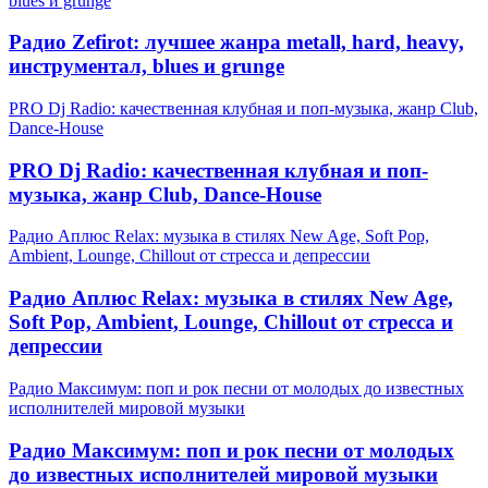
blues и grunge
Радио Zefirot: лучшее жанра metall, hard, heavy,
инструментал, blues и grunge
PRO Dj Radio: качественная клубная и поп-музыка, жанр Club,
Dance-House
PRO Dj Radio: качественная клубная и поп-
музыка, жанр Club, Dance-House
Радио Аплюс Relax: музыка в стилях New Age, Soft Pop,
Ambient, Lounge, Chillout от стресса и депрессии
Радио Аплюс Relax: музыка в стилях New Age,
Soft Pop, Ambient, Lounge, Chillout от стресса и
депрессии
Радио Максимум: поп и рок песни от молодых до известных
исполнителей мировой музыки
Радио Максимум: поп и рок песни от молодых
до известных исполнителей мировой музыки