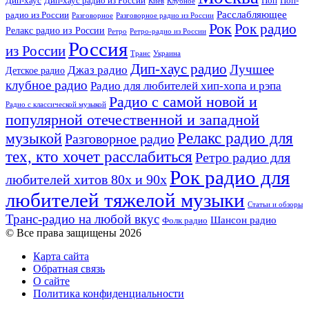
Дип-хаус
Дип-хаус радио из России
Поп
Поп-
Киев
Клубное
Расслабляющее
радио из России
Разговорное
Разговорное радио из России
Рок
Рок радио
Релакс радио из России
Ретро
Ретро-радио из России
Россия
из России
Украина
Транс
Дип-хаус радио
Лучшее
Джаз радио
Детское радио
клубное радио
Радио для любителей хип-хопа и рэпа
Радио с самой новой и
Радио с классической музыкой
популярной отечественной и западной
Релакс радио для
музыкой
Разговорное радио
тех, кто хочет расслабиться
Ретро радио для
Рок радио для
любителей хитов 80х и 90х
любителей тяжелой музыки
Статьи и обзоры
Транс-радио на любой вкус
Шансон радио
Фолк радио
© Все права защищены 2026
Карта сайта
Обратная связь
О сайте
Политика конфиденциальности