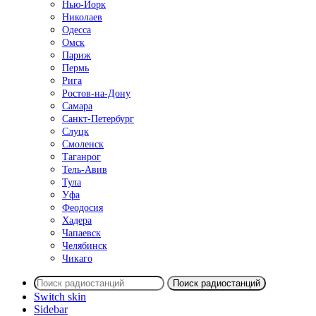
Нью-Йорк
Николаев
Одесса
Омск
Париж
Пермь
Рига
Ростов-на-Дону
Самара
Санкт-Петербург
Слуцк
Смоленск
Таганрог
Тель-Авив
Тула
Уфа
Феодосия
Хадера
Чапаевск
Челябинск
Чикаго
Поиск радиостанций
Switch skin
Sidebar