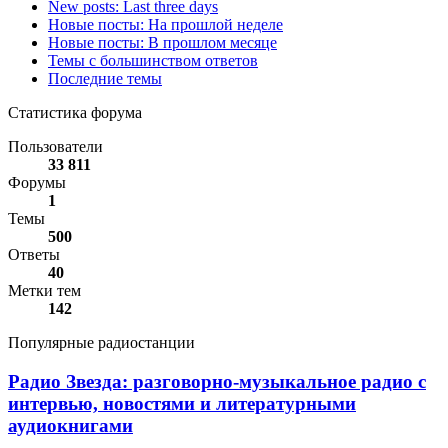
New posts: Last three days
Новые посты: На прошлой неделе
Новые посты: В прошлом месяце
Темы с большинством ответов
Последние темы
Статистика форума
Пользователи
33 811
Форумы
1
Темы
500
Ответы
40
Метки тем
142
Популярные радиостанции
Радио
Радио Звезда: разговорно-музыкальное радио с
Звезда:
интервью, новостями и литературными
разговорно-
аудиокнигами
музыкальное