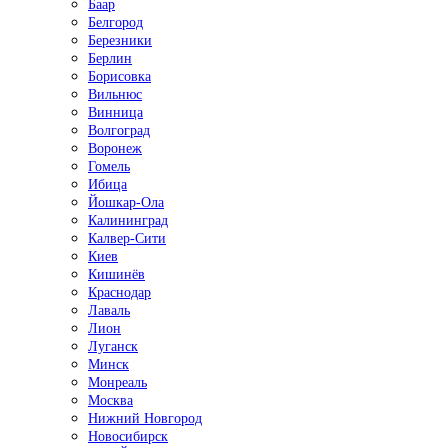
Баар
Белгород
Березники
Берлин
Борисовка
Вильнюс
Винница
Волгоград
Воронеж
Гомель
Ибица
Йошкар-Ола
Калининград
Калвер-Сити
Киев
Кишинёв
Краснодар
Лаваль
Лион
Луганск
Минск
Монреаль
Москва
Нижний Новгород
Новосибирск