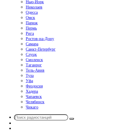
Нью-Йорк
Николаев
Одесса
Омск
Париж
Пермь
Рига
Ростов-на-Дону
Самара
Санкт-Петербург
Слуцк
Смоленск
Таганрог
Тель-Авив
Тула
Уфа
Феодосия
Хадера
Чапаевск
Челябинск
Чикаго
Поиск
Switch
радиостанций
skin
Sidebar