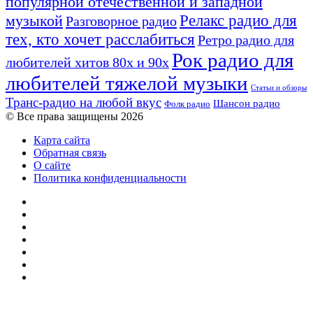
популярной отечественной и западной
Релакс радио для
музыкой
Разговорное радио
тех, кто хочет расслабиться
Ретро радио для
Рок радио для
любителей хитов 80х и 90х
любителей тяжелой музыки
Статьи и обзоры
Транс-радио на любой вкус
Шансон радио
Фолк радио
© Все права защищены 2026
Карта сайта
Обратная связь
О сайте
Политика конфиденциальности
Facebook
Twitter
YouTube
vk.com
Одноклассники
Telegram
RSS
Кнопка
«Наверх»