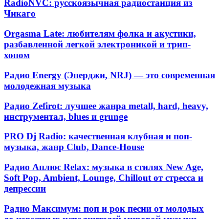
музыки
RadioNVC:
RadioNVC: русскоязычная радиостанция из
русскоязычная
Чикаго
радиостанция
из
Orgasma
Orgasma Late: любителям фолка и акустики,
Чикаго
Late:
разбавленной легкой электроникой и трип-
любителям
хопом
фолка
и
Радио
Радио Energy (Энерджи, NRJ) — это современная
акустики,
Energy
молодежная музыка
разбавленной
(Энерджи,
легкой
NRJ)
электроникой
Радио
Радио Zefirot: лучшее жанра metall, hard, heavy,
—
и
Zefirot:
инструментал, blues и grunge
это
трип-
лучшее
современная
хопом
жанра
PRO
молодежная
PRO Dj Radio: качественная клубная и поп-
metall,
Dj
музыка
музыка, жанр Club, Dance-House
hard,
Radio:
heavy,
качественная
Радио
инструментал,
Радио Аплюс Relax: музыка в стилях New Age,
клубная
Аплюс
blues
Soft Pop, Ambient, Lounge, Chillout от стресса и
и
Relax:
и
депрессии
поп-
музыка
grunge
музыка,
в
жанр
Радио
Радио Максимум: поп и рок песни от молодых
стилях
Club,
Максимум:
New