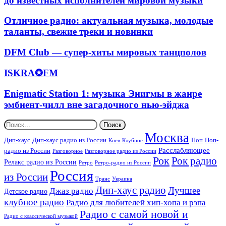
до известных исполнителей мировой музыки
Dance-
поп
Age,
House
и
Soft
Отличное
Отличное радио: актуальная музыка, молодые
рок
Pop,
радио:
таланты, свежие треки и новинки
песни
Ambient,
актуальная
от
Lounge,
музыка,
DFM
молодых
DFM Club — супер-хиты мировых танцполов
Chillout
молодые
Club
до
от
таланты,
—
известных
ISKRA✪FM
ISKRA✪FM
стресса
свежие
супер-
исполнителей
и
треки
хиты
мировой
депрессии
и
Enigmatic
Enigmatic Station 1: музыка Энигмы в жанре
мировых
музыки
новинки
Station
эмбиент-чилл вне загадочного нью-эйджа
танцполов
1:
музыка
Найти:
Энигмы
Москва
в
Дип-хаус
Дип-хаус радио из России
Поп
Поп-
Киев
Клубное
жанре
Расслабляющее
радио из России
Разговорное
Разговорное радио из России
эмбиент-
Рок
Рок радио
Релакс радио из России
Ретро
Ретро-радио из России
чилл
Россия
вне
из России
Украина
Транс
загадочного
Дип-хаус радио
Лучшее
Джаз радио
Детское радио
нью-
эйджа
клубное радио
Радио для любителей хип-хопа и рэпа
Радио с самой новой и
Радио с классической музыкой