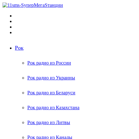
Меню
Поиск
радиостанций
Switch
skin
Войти
Рок
Рок радио из России
Рок радио из Украины
Рок радио из Беларуси
Рок радио из Казахстана
Рок радио из Литвы
Рок радио из Канады