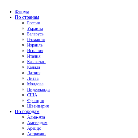
Форум
По странам
Россия
Украина
Беларусь
Германия
Израиль
Испания
Италия
Казахстан
Канада
Латвия
Литва
Молдова
Нидерланды
США
Франция
Швейцария
По городам
Алма-Ата
Амстердам
Ареццо
Астрахань