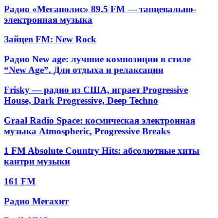
радио
Радио
Радио «Мегаполис» 89.5 FM — танцевально-
с
«Мегаполис»
электронная музыка
интервью,
89.5
новостями
FM
и
Зайцев
Зайцев FM: New Rock
—
литературными
FM:
танцевально-
аудиокнигами
New
Радио
Радио New age: лучшие композиции в стиле
электронная
Rock
New
музыка
“New Age”. Для отдыха и релаксации
age:
лучшие
Frisky
Frisky — радио из США, играет Progressive
композиции
—
House, Dark Progressive, Deep Techno
в
радио
стиле
из
Graal
“New
Graal Radio Space: космическая электронная
США,
Radio
Age”.
музыка Atmospheric, Progressive Breaks
играет
Space:
Для
Progressive
космическая
отдыха
1
House,
1 FM Absolute Country Hits: абсолютные хиты
электронная
и
FM
Dark
кантри музыки
музыка
релаксации
Absolute
Progressive,
Atmospheric,
Country
Deep
161
Progressive
161 FM
Hits:
Techno
FM
Breaks
абсолютные
Радио
Радио Мегахит
хиты
Мегахит
кантри