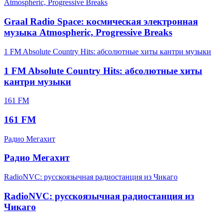
Atmospheric, Progressive Breaks
Graal Radio Space: космическая электронная
музыка Atmospheric, Progressive Breaks
1 FM Absolute Country Hits: абсолютные хиты кантри музыки
1 FM Absolute Country Hits: абсолютные хиты
кантри музыки
161 FM
161 FM
Радио Мегахит
Радио Мегахит
RadioNVC: русскоязычная радиостанция из Чикаго
RadioNVC: русскоязычная радиостанция из
Чикаго