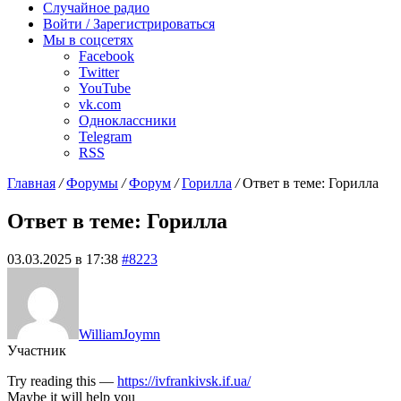
Случайное радио
Войти / Зарегистрироваться
Мы в соцсетях
Facebook
Twitter
YouTube
vk.com
Одноклассники
Telegram
RSS
Главная
/
Форумы
/
Форум
/
Горилла
/
Ответ в теме: Горилла
Ответ в теме: Горилла
03.03.2025 в 17:38
#8223
WilliamJoymn
Участник
Try reading this —
https://ivfrankivsk.if.ua/
Maybe it will help you