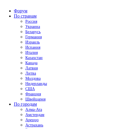
Форум
По странам
Россия
Украина
Беларусь
Германия
Израиль
Испания
Италия
Казахстан
Канада
Латвия
Литва
Молдова
Нидерланды
США
Франция
Швейцария
По городам
Алма-Ата
Амстердам
Ареццо
Астрахань