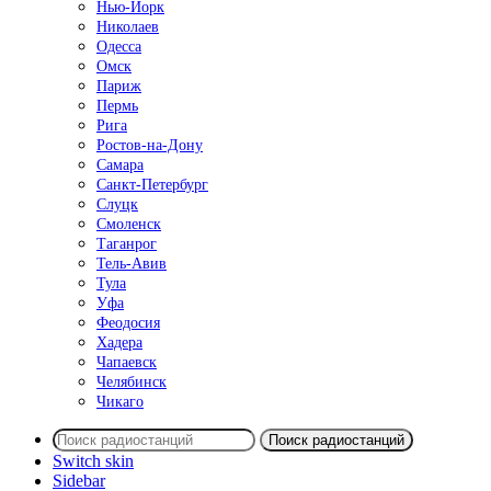
Нью-Йорк
Николаев
Одесса
Омск
Париж
Пермь
Рига
Ростов-на-Дону
Самара
Санкт-Петербург
Слуцк
Смоленск
Таганрог
Тель-Авив
Тула
Уфа
Феодосия
Хадера
Чапаевск
Челябинск
Чикаго
Поиск радиостанций
Switch skin
Sidebar