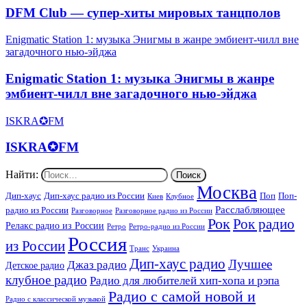
DFM Club — супер-хиты мировых танцполов
Enigmatic Station 1: музыка Энигмы в жанре эмбиент-чилл вне
загадочного нью-эйджа
Enigmatic Station 1: музыка Энигмы в жанре
эмбиент-чилл вне загадочного нью-эйджа
ISKRA✪FM
ISKRA✪FM
Найти:
Москва
Дип-хаус
Дип-хаус радио из России
Поп
Поп-
Киев
Клубное
Расслабляющее
радио из России
Разговорное
Разговорное радио из России
Рок
Рок радио
Релакс радио из России
Ретро
Ретро-радио из России
Россия
из России
Украина
Транс
Дип-хаус радио
Лучшее
Джаз радио
Детское радио
клубное радио
Радио для любителей хип-хопа и рэпа
Радио с самой новой и
Радио с классической музыкой