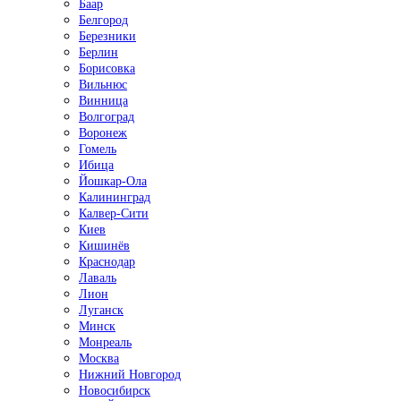
Баар
Белгород
Березники
Берлин
Борисовка
Вильнюс
Винница
Волгоград
Воронеж
Гомель
Ибица
Йошкар-Ола
Калининград
Калвер-Сити
Киев
Кишинёв
Краснодар
Лаваль
Лион
Луганск
Минск
Монреаль
Москва
Нижний Новгород
Новосибирск