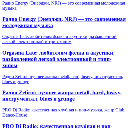
Радио Energy (Энерджи, NRJ) — это современная молодежная
музыка
Радио Energy (Энерджи, NRJ) — это современная
молодежная музыка
Orgasma Late: любителям фолка и акустики, разбавленной
легкой электроникой и трип-хопом
Orgasma Late: любителям фолка и акустики,
разбавленной легкой электроникой и трип-
хопом
Радио Zefirot: лучшее жанра metall, hard, heavy, инструментал,
blues и grunge
Радио Zefirot: лучшее жанра metall, hard, heavy,
инструментал, blues и grunge
PRO Dj Radio: качественная клубная и поп-музыка, жанр Club,
Dance-House
PRO Dj Radio: качественная клубная и поп-