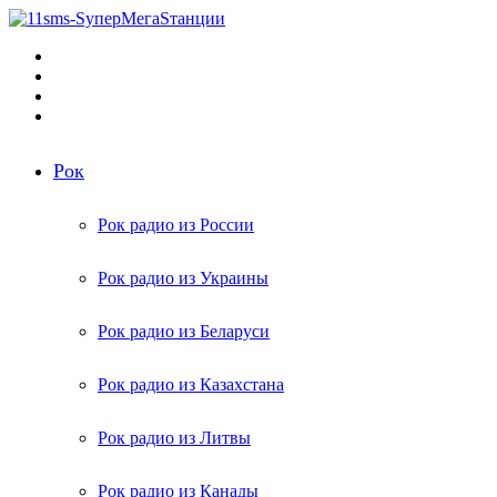
Меню
Поиск
радиостанций
Switch
skin
Войти
Рок
Рок радио из России
Рок радио из Украины
Рок радио из Беларуси
Рок радио из Казахстана
Рок радио из Литвы
Рок радио из Канады